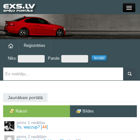
Close
Forums
Raksti
Reģistrēties
Niks:
Parole:
Blogi
Grupas
Steam
Jaunākais portālā
exs.lv
Raksti
Bildes
1 nedēļas
Yo, wazzup? [
44
]
2 nedēļām