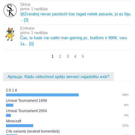
Skkar.
1 nedēļas
@Zveraboj nevari pastāstīt kas tagad notiek pasaule, jo es biju.
.
.
[3]
Emkans
1 nedēļas
Čau, te kads var salikt man gaming pc, budžets ir 890€.
varu
1a.
.
.
[0]
1
2
3
4
5
Aptauja: Kādu oldschool spēļu serveri vajadzētu exā?
CS 1.6
59%
Unreal Tournament 1999
6%
Unreal Tournament 2004
4%
Minecraft
22%
Cits variants (ieraksti komentārā)