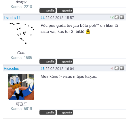
dewpy
Karma: 2210
profils
galerija
HenrihsT!
+2
#4
22.02.2012. 15:57
Pēc pus gada tev jau būtu poh** un tikuntā
sistu vai, kas tur 2. bildē
Guru
Karma: 1585
profils
galerija
Ridiculus
-1
#5
22.02.2012. 16:04
Meinkūns > visus mājas kaķus.
태권도
Karma: 5619
profils
galerija