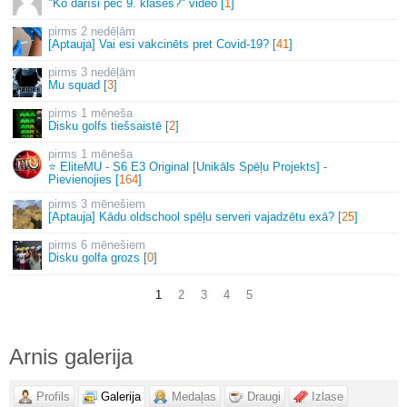
"Ko darīsi pēc 9. klases?" video [
1
]
2 nedēļām
[Aptauja] Vai esi vakcinēts pret Covid-19? [
41
]
3 nedēļām
Mu squad [
3
]
1 mēneša
Disku golfs tiešsaistē [
2
]
1 mēneša
⭐ EliteMU - S6 E3 Original [Unikāls Spēļu Projekts] -
Pievienojies [
164
]
3 mēnešiem
[Aptauja] Kādu oldschool spēļu serveri vajadzētu exā? [
25
]
6 mēnešiem
Disku golfa grozs [
0
]
1
2
3
4
5
Arnis galerija
Profils
Galerija
Medaļas
Draugi
Izlase