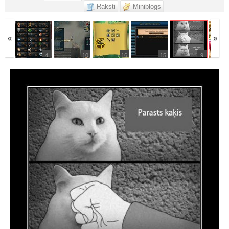
Raksti
Miniblogs
«
»
10
4
10
16
15
9