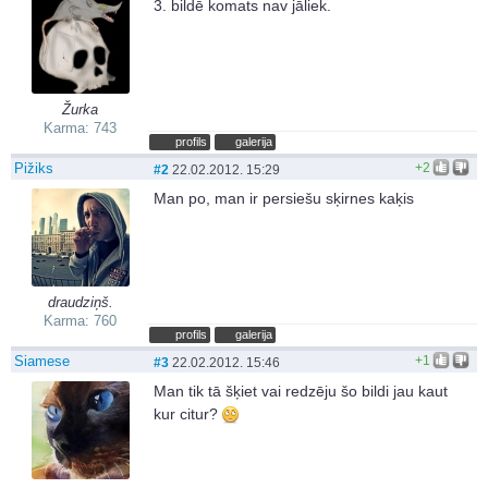
3. bildē komats nav jāliek.
Žurka
Karma: 743
profils
galerija
Pižiks
+2
#2
22.02.2012. 15:29
Man po, man ir persiešu sķirnes kaķis
draudziņš.
Karma: 760
profils
galerija
Siamese
+1
#3
22.02.2012. 15:46
Man tik tā šķiet vai redzēju šo bildi jau kaut
kur citur?