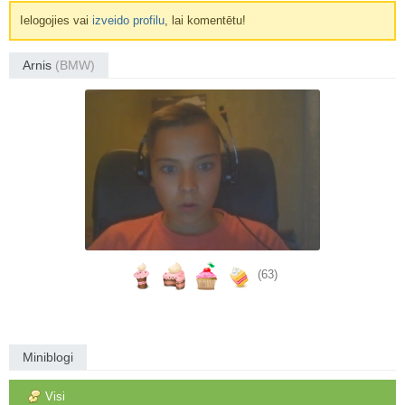
Ielogojies vai
izveido profilu
, lai komentētu!
Arnis
(BMW)
(63)
Miniblogi
Visi