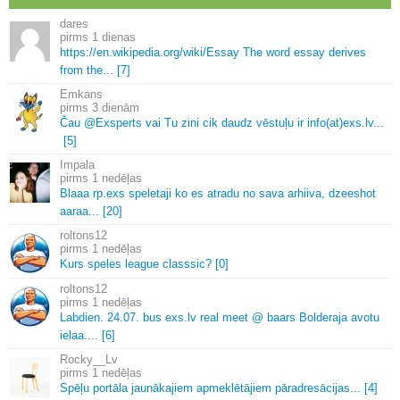
dares
1 dienas
https://en.
wikipedia.
org/wiki/Essay The word essay derives
from the.
.
.
[7]
Emkans
3 dienām
Čau @Exsperts vai Tu zini cik daudz vēstuļu ir info(at)exs.
lv.
.
.
[5]
Impala
1 nedēļas
Blaaa rp.
exs speletaji ko es atradu no sava arhiiva, dzeeshot
aaraa.
.
.
[20]
roltons12
1 nedēļas
Kurs speles league classsic? [0]
roltons12
1 nedēļas
Labdien.
24.
07.
bus exs.
lv real meet @ baars Bolderaja avotu
ielaa.
.
.
.
[6]
Rocky__Lv
1 nedēļas
Spēļu portāla jaunākajiem apmeklētājiem pāradresācijas.
.
.
[4]