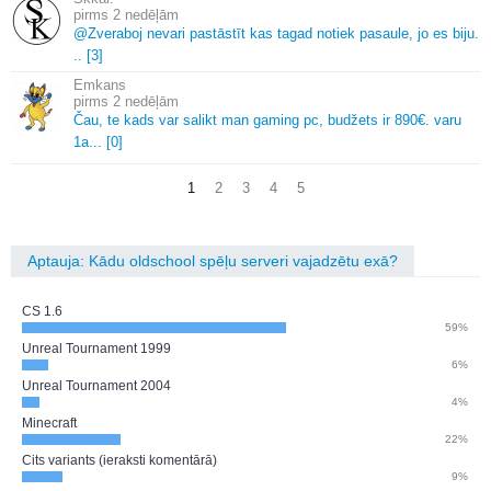
2 nedēļām
@Zveraboj nevari pastāstīt kas tagad notiek pasaule, jo es biju.
.
.
[3]
Emkans
2 nedēļām
Čau, te kads var salikt man gaming pc, budžets ir 890€.
varu
1a.
.
.
[0]
1
2
3
4
5
Aptauja: Kādu oldschool spēļu serveri vajadzētu exā?
CS 1.6
59%
Unreal Tournament 1999
6%
Unreal Tournament 2004
4%
Minecraft
22%
Cits variants (ieraksti komentārā)
9%