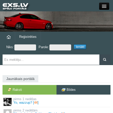
Close
Forums
Raksti
Reģistrēties
Niks:
Parole:
Blogi
Grupas
Steam
Jaunākais portālā
exs.lv
Raksti
Bildes
1 nedēļas
Yo, wazzup? [
44
]
2 nedēļām