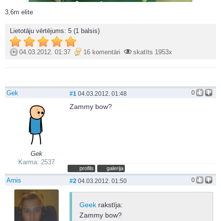
3,6m elite
Lietotāju vērtējums:
5
(1 balsis)
04.03.2012. 01:37
16 komentāri
skatīts 1953x
Gek
0
#1
04.03.2012. 01:48
Zammy bow?
Gek
Karma: 2537
profils
galerija
Arnis
0
#2
04.03.2012. 01:50
Geek
rakstīja:
Zammy bow?