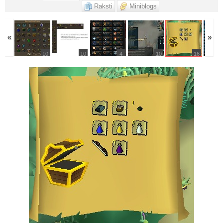
Raksti
Miniblogs
«
»
2
10
10
4
10
16