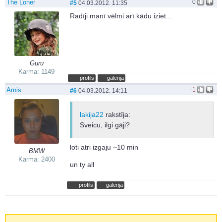
The Loner
0
#5
04.03.2012. 11:35
Radīji manī vēlmi arī kādu iziet...
Guru
Karma: 1149
profils
galerija
Arnis
-1
#6
04.03.2012. 14:11
lakija22
rakstīja:
Sveicu, ilgi gāji?
loti atri izgaju ~10 min
BMW
Karma: 2400
un ty all
profils
galerija