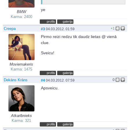
ye
BMW
Karma: 2400
profils
galerija
Creepa
+1
#3
04.03.2012. 01:59
Pirmo reizi redzu tik daudz lietas @ vienā
clue.
Sveicu!
Moviemakeris
Karma: 1475
profils
galerija
Dekāns Krāns
0
#4
04.03.2012. 07:59
Apsveicu.
Atkarībnieks
Karma: 321
profils
galerija