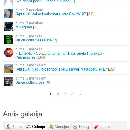
"Ko darīsi pēc 9. klases?" video [
1
]
2 nedēļām
[Aptauja] Vai esi vakcinēts pret Covid-19? [
41
]
3 nedēļām
Mu squad [
3
]
1 mēneša
Disku golfs tiešsaistē [
2
]
1 mēneša
⭐ EliteMU - S6 E3 Original [Unikāls Spēļu Projekts] -
Pievienojies [
164
]
3 mēnešiem
[Aptauja] Kādu oldschool spēļu serveri vajadzētu exā? [
25
]
6 mēnešiem
Disku golfa grozs [
0
]
1
2
3
4
5
Arnis galerija
Profils
Galerija
Medaļas
Draugi
Izlase