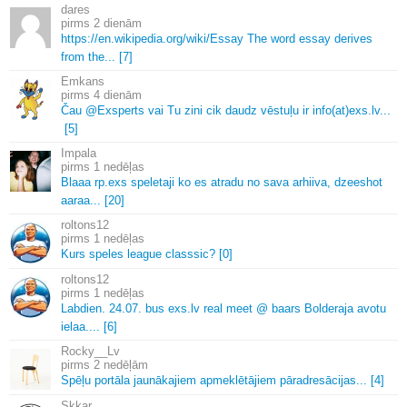
dares
2 dienām
https://en.
wikipedia.
org/wiki/Essay The word essay derives
from the.
.
.
[7]
Emkans
4 dienām
Čau @Exsperts vai Tu zini cik daudz vēstuļu ir info(at)exs.
lv.
.
.
[5]
Impala
1 nedēļas
Blaaa rp.
exs speletaji ko es atradu no sava arhiiva, dzeeshot
aaraa.
.
.
[20]
roltons12
1 nedēļas
Kurs speles league classsic? [0]
roltons12
1 nedēļas
Labdien.
24.
07.
bus exs.
lv real meet @ baars Bolderaja avotu
ielaa.
.
.
.
[6]
Rocky__Lv
2 nedēļām
Spēļu portāla jaunākajiem apmeklētājiem pāradresācijas.
.
.
[4]
Skkar.