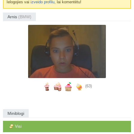
Ielogojies vai
izveido profilu
, lai komentētu!
Arnis
(BMW)
(63)
Miniblogi
Visi