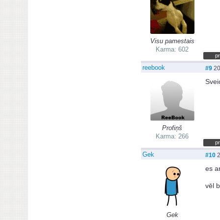
Visu pamestais
Karma: 602
pr
reebook
#9
20
Svei
Profiņš
Karma: 266
pr
Gek
#10
2
es a
vēl b
Gek