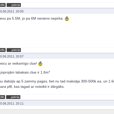
ofils
galerija
0.06.2011. 20:05
evu pa 5.5M, jo pa 6M neviens nepirka.
ofils
galerija
0.06.2011. 20:07
eicu ar veiksmīgo clue!
joprojām labakais clue ir 1.6m*
u dabūjis ap 5 zammy pages, bet nu tad maksāja 300-500k ea, un 1.6
sara pl8, kas tagad ar noteikti ir dārgāks.
ofils
galerija
0.06.2011. 20:11