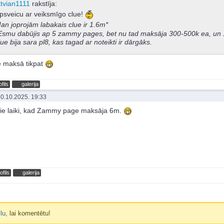
atvian1111
rakstīja:
psveicu ar veiksmīgo clue!
an joprojām labakais clue ir 1.6m*
Esmu dabūjis ap 5 zammy pages, bet nu tad maksāja 300-500k ea, un
lue bija sara pl8, kas tagad ar noteikti ir dārgāks.
e maksā tikpat
ofils
galerija
0.10.2025. 19:33
tie laiki, kad Zammy page maksāja 6m.
ofils
galerija
ilu
, lai komentētu!