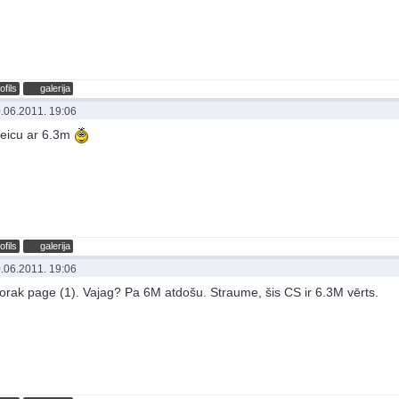
ofils
galerija
.06.2011. 19:06
eicu ar 6.3m
ofils
galerija
.06.2011. 19:06
rak page (1). Vajag? Pa 6M atdošu. Straume, šis CS ir 6.3M vērts.