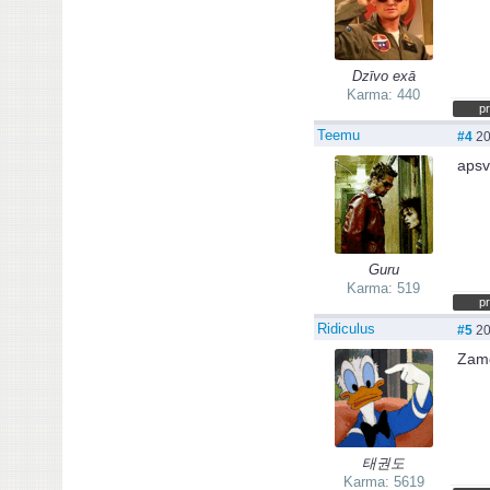
Dzīvo exā
Karma: 440
pr
Teemu
#4
20
apsv
Guru
Karma: 519
pr
Ridiculus
#5
20
Zamo
태권도
Karma: 5619