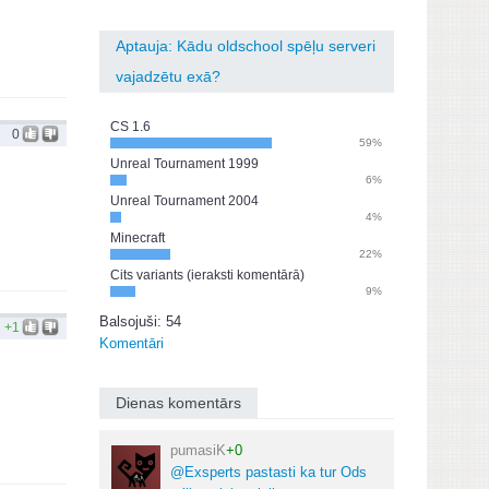
Aptauja: Kādu oldschool spēļu serveri
vajadzētu exā?
CS 1.6
0
59%
Unreal Tournament 1999
6%
Unreal Tournament 2004
4%
Minecraft
22%
Cits variants (ieraksti komentārā)
9%
Balsojuši: 54
+1
Komentāri
Dienas komentārs
pumasiK
+0
@Exsperts pastasti ka tur Ods