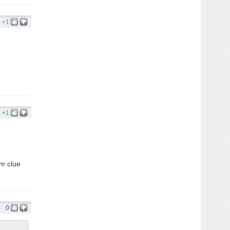
+1
+1
m clue
0