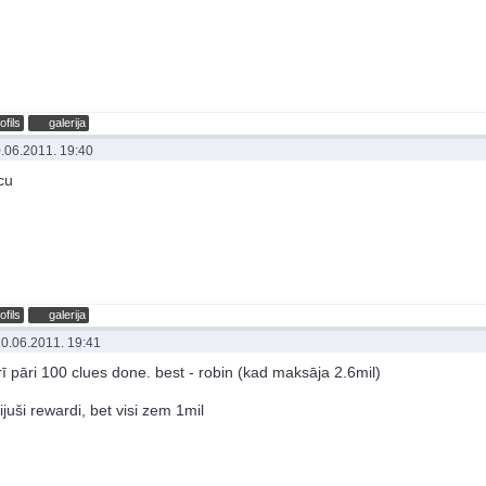
ofils
galerija
.06.2011. 19:40
cu
ofils
galerija
0.06.2011. 19:41
rī pāri 100 clues done. best - robin (kad maksāja 2.6mil)
ijuši rewardi, bet visi zem 1mil