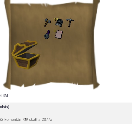
 6.3M
alsis)
22 komentāri
skatīts 2077x