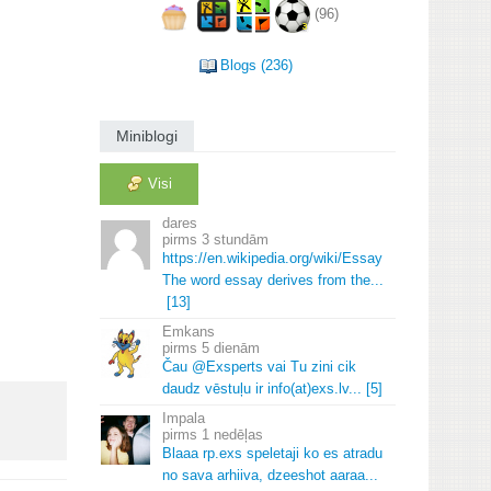
(96)
Blogs (236)
Miniblogi
Visi
dares
3 stundām
https://en.
wikipedia.
org/wiki/Essay
The word essay derives from the.
.
.
[13]
Emkans
5 dienām
Čau @Exsperts vai Tu zini cik
daudz vēstuļu ir info(at)exs.
lv.
.
.
[5]
Impala
1 nedēļas
Blaaa rp.
exs speletaji ko es atradu
no sava arhiiva, dzeeshot aaraa.
.
.