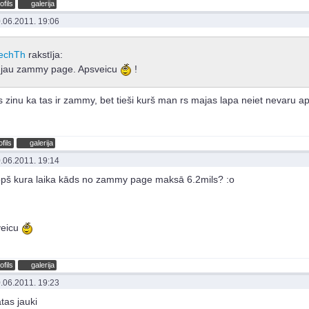
ofils
galerija
.06.2011. 19:06
echTh
rakstīja:
jau zammy page. Apsveicu
!
s zinu ka tas ir zammy, bet tieši kurš man rs majas lapa neiet nevaru ap
ofils
galerija
.06.2011. 19:14
opš kura laika kāds no zammy page maksā 6.2mils? :o
veicu
ofils
galerija
.06.2011. 19:23
tas jauki