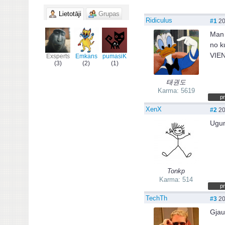
Lietotāji
Grupas
Ridiculus
#1
20
Man 
no ku
VIE
Exsperts
Emkans
pumasiK
(3)
(2)
(1)
태권도
Karma: 5619
pr
XenX
#2
20
Uguni
Tonkp
Karma: 514
pr
TechTh
#3
20
Gjau