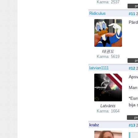
Karma: 2537
pr
Ridiculus
#11
2
Pārd
태권도
Karma: 5619
pr
latvian1111
#12
2
Apsv
Man 
*Esm
bija 
Latvānis
Karma: 1664
pr
krabz
#13
2