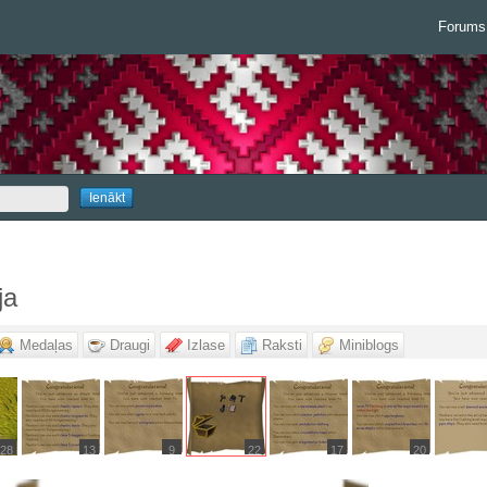
Forums
ja
Medaļas
Draugi
Izlase
Raksti
Miniblogs
28
13
9
22
17
20