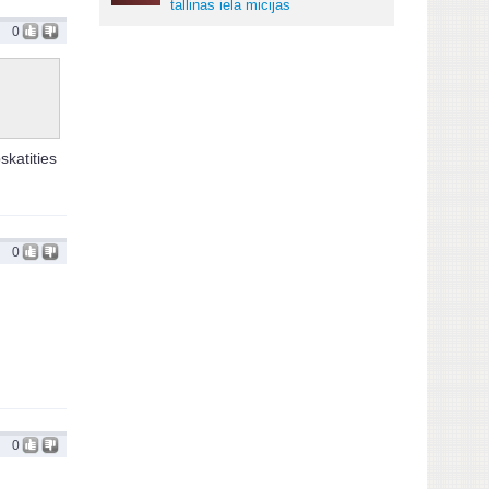
tallinas iela micijas
0
skatities
0
0