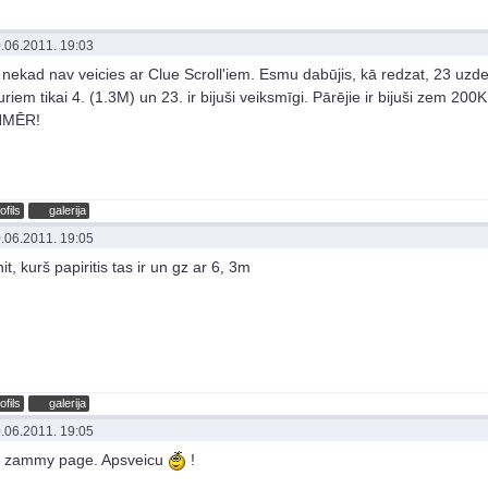
.06.2011. 19:03
nekad nav veicies ar Clue Scroll'iem. Esmu dabūjis, kā redzat, 23 uz
riem tikai 4. (1.3M) un 23. ir bijuši veiksmīgi. Pārējie ir bijuši zem 200K
NMĒR!
ofils
galerija
.06.2011. 19:05
t, kurš papiritis tas ir un gz ar 6, 3m
ofils
galerija
.06.2011. 19:05
 zammy page. Apsveicu
!