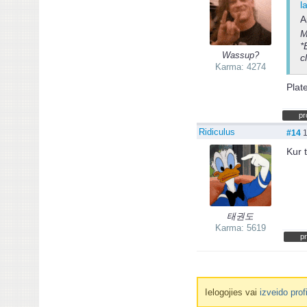
l
A
M
*
Wassup?
c
Karma: 4274
Plat
pr
Ridiculus
#14
1
Kur 
태권도
Karma: 5619
pr
Ielogojies vai
izveido prof