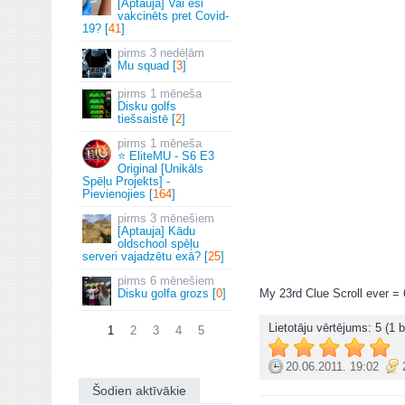
[Aptauja] Vai esi
vakcinēts pret Covid-
19? [
41
]
3 nedēļām
Mu squad [
3
]
1 mēneša
Disku golfs
tiešsaistē [
2
]
1 mēneša
⭐ EliteMU - S6 E3
Original [Unikāls
Spēļu Projekts] -
Pievienojies [
164
]
3 mēnešiem
[Aptauja] Kādu
oldschool spēļu
serveri vajadzētu exā? [
25
]
6 mēnešiem
Disku golfa grozs [
0
]
My 23rd Clue Scroll ever =
Lietotāju vērtējums:
5
(1 b
1
2
3
4
5
20.06.2011. 19:02
Šodien aktīvākie