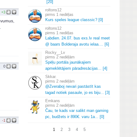
[20]
roltons12
+3
1 nedēļas
Kurs speles league classsic? [0]
devumus,
.
roltons12
1 nedēļas
Labdien.
24.
07.
bus exs.
lv real meet
@ baars Bolderaja avotu ielaa.
.
.
.
[6]
Rocky__Lv
2 nedēļām
Spēļu portāla jaunākajiem
0
apmeklētājiem pāradresācijas.
.
.
[4]
Skkar.
2 nedēļām
@Zveraboj nevari pastāstīt kas
tagad notiek pasaule, jo es biju.
.
.
[3]
Emkans
2 nedēļām
Čau, te kads var salikt man gaming
pc, budžets ir 890€.
varu 1a.
.
.
[0]
-1
1
2
3
4
5