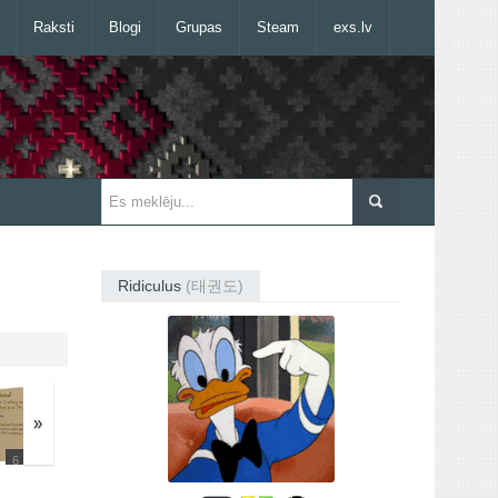
Raksti
Blogi
Grupas
Steam
exs.lv
Ridiculus
(태권도)
»
6
3
27
15
13
35