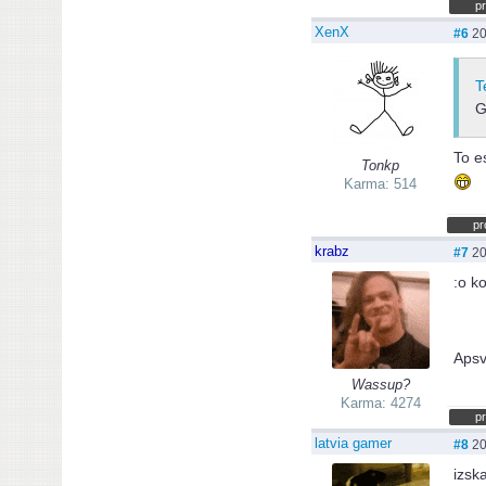
pr
XenX
#6
20
T
G
To e
Tonkp
Karma: 514
pr
krabz
#7
20
:o k
Aps
Wassup?
Karma: 4274
pr
latvia gamer
#8
20
izska