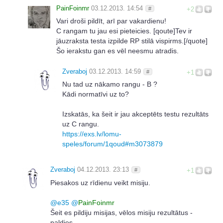
PainFoinmr
03.12.2013. 14:54
#
+2
Vari droši pildīt, arī par vakardienu!
C rangam tu jau esi pieteicies. [qoute]Tev ir
jāuzraksta testa izpilde RP stilā vispirms.[/quote]
Šo ierakstu gan es vēl neesmu atradis.
Zveraboj
03.12.2013. 14:59
#
+1
Nu tad uz nākamo rangu - B ?
Kādi normatīvi uz to?
Izskatās, ka šeit ir jau akceptēts testu rezultāts
uz C rangu.
https://exs.lv/lomu-
speles/forum/1qoud#m3073879
Zveraboj
04.12.2013. 23:13
#
+1
Piesakos uz rīdienu veikt misiju.
@
e35
@
PainFoinmr
Šeit es pildiju misijas, vēlos misiju rezultātus -
paldies