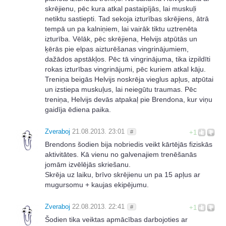
skrējienu, pēc kura atkal pastaipījās, lai muskuļi
netiktu sastiepti. Tad sekoja izturības skrējiens, ātrā
tempā un pa kalniņiem, lai vairāk tiktu uztrenēta
izturība. Vēlāk, pēc skrējiena, Helvijs atpūtās un
ķērās pie elpas aizturēšanas vingrinājumiem,
dažādos apstākļos. Pēc tā vingrinājuma, tika izpildīti
rokas izturības vingrinājumi, pēc kuriem atkal kāju.
Treniņa beigās Helvijs noskrēja vieglus apļus, atpūtai
un izstiepa muskuļus, lai neiegūtu traumas. Pēc
treniņa, Helvijs devās atpakaļ pie Brendona, kur viņu
gaidīja ēdiena paika.
Zveraboj
21.08.2013. 23:01
#
+1
Brendons šodien bija nobriedis veikt kārtējās fiziskās
aktivitātes. Kā vienu no galvenajiem trenēšanās
jomām izvēlējās skriešanu.
Skrēja uz laiku, brīvo skrējienu un pa 15 apļus ar
mugursomu + kaujas ekipējumu.
Zveraboj
22.08.2013. 22:41
#
+1
Šodien tika veiktas apmācības darbojoties ar