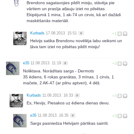
Brendons sagatavojies pildīt misiju, stāvēja pie
vārtiem un prasīja atļauju iziet no pilsētas.
Ekipējumā 1 mina, 1 ak-74 un cirvis, kā arī dažādi
maskēšanās materiāli.
Kurbads
17.08.2013. 15:51
#
+1
Helvijs satika Brendonu novēlēja labu veiksmi un
ļāva tam iziet no pilsētas pildīt misiju!
e35
11.08.2013. 11:19
#
+3
Noliktava. Norādītais sargs - Dermots
35 ēdiens, 6 rokas granātas, 3 mīnas, 1 cirvis, 1
mačete, 2 AK-47 (ar pilnu aptveri), 4 dēļi.
Kurbads
11.08.2013. 16:33
#
+3
Es, Hevijs, Piesakos uz ēdiena dienas devu.
e35
11.08.2013. 16:35
#
+3
Sargs pasniedza Helvijam pārtikas sainīti.