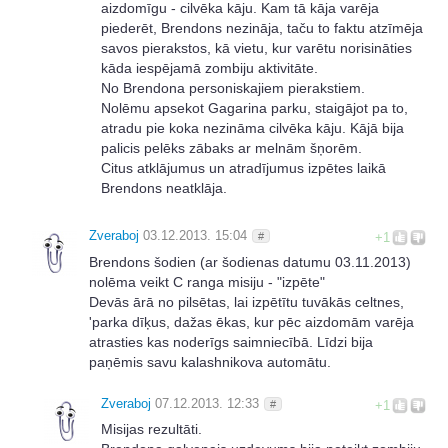
aizdomīgu - cilvēka kāju. Kam tā kāja varēja
piederēt, Brendons nezināja, taču to faktu atzīmēja
savos pierakstos, kā vietu, kur varētu norisināties
kāda iespējamā zombiju aktivitāte.
No Brendona personiskajiem pierakstiem.
Nolēmu apsekot Gagarina parku, staigājot pa to,
atradu pie koka nezināma cilvēka kāju. Kājā bija
palicis pelēks zābaks ar melnām šņorēm.
Citus atklājumus un atradījumus izpētes laikā
Brendons neatklāja.
Zveraboj
03.12.2013. 15:04
#
+1
Brendons šodien (ar šodienas datumu 03.11.2013)
nolēma veikt C ranga misiju - "izpēte"
Devās ārā no pilsētas, lai izpētītu tuvākās celtnes,
'parka dīķus, dažas ēkas, kur pēc aizdomām varēja
atrasties kas noderīgs saimniecībā. Līdzi bija
paņēmis savu kalashnikova automātu.
Zveraboj
07.12.2013. 12:33
#
+1
Misijas rezultāti.