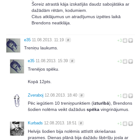
Šoreiz atrastā kāja izskatījās daudz sabojātāka ar
dažādām rētām, kodumiem.
Citus atklājumus un atradījumus izpētes laikā
Brendons neatklāja.
e35
11.08.2013. 11:19
#
+3
Treniņu laukums.
e35
11.08.2013. 15:39
#
+3
Trenējos spēku.
Kopā 12pts.
Zveraboj
12.08.2013. 18:40
#
+1
Pēc iegūtiem 10 treniņpunktiem (
izturībā
), Brendons
šodien nolēma veikt dažādus
spēka
vingrinājumus.
Kurbads
12.08.2013. 18:51
#
+1
Helvijs šodien bija nolēmis attīstīt skriešanas
prasmes. Dienas plānā bija dažādu šķēršļu josla ar