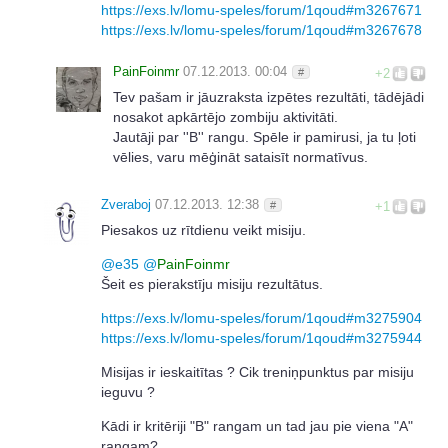
https://exs.lv/lomu-speles/forum/1qoud#m3267671
https://exs.lv/lomu-speles/forum/1qoud#m3267678
PainFoinmr
07.12.2013. 00:04
#
+2
Tev pašam ir jāuzraksta izpētes rezultāti, tādējādi
nosakot apkārtējo zombiju aktivitāti.
Jautāji par ''B'' rangu. Spēle ir pamirusi, ja tu ļoti
vēlies, varu mēģināt sataisīt normatīvus.
Zveraboj
07.12.2013. 12:38
#
+1
Piesakos uz rītdienu veikt misiju.
@
e35
@
PainFoinmr
Šeit es pierakstīju misiju rezultātus.
https://exs.lv/lomu-speles/forum/1qoud#m3275904
https://exs.lv/lomu-speles/forum/1qoud#m3275944
Misijas ir ieskaitītas ? Cik treniņpunktus par misiju
ieguvu ?
Kādi ir kritēriji "B" rangam un tad jau pie viena "A"
rangam?