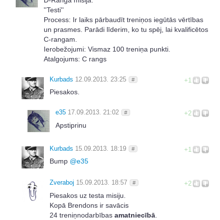
''Testi''
Process: Ir laiks pārbaudīt treniņos iegūtās vērtības
un prasmes. Parādi līderim, ko tu spēj, lai kvalificētos
C-rangam.
Ierobežojumi: Vismaz 100 treniņa punkti.
Atalgojums: C rangs
Kurbads
12.09.2013. 23:25
#
+1
Piesakos.
e35
17.09.2013. 21:02
#
+2
Apstiprinu
Kurbads
15.09.2013. 18:19
#
+1
Bump
@
e35
Zveraboj
15.09.2013. 18:57
#
+2
Piesakos uz testa misiju.
Kopā Brendons ir savācis
24 treniņnodarbības
amatniecībā
.