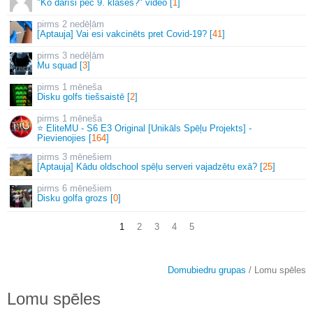
"Ko darīsi pēc 9. klases?" video [
1
]
2 nedēļām
[Aptauja] Vai esi vakcinēts pret Covid-19? [
41
]
3 nedēļām
Mu squad [
3
]
1 mēneša
Disku golfs tiešsaistē [
2
]
1 mēneša
⭐ EliteMU - S6 E3 Original [Unikāls Spēļu Projekts] -
Pievienojies [
164
]
3 mēnešiem
[Aptauja] Kādu oldschool spēļu serveri vajadzētu exā? [
25
]
6 mēnešiem
Disku golfa grozs [
0
]
1
2
3
4
5
Domubiedru grupas
/ Lomu spēles
Lomu spēles