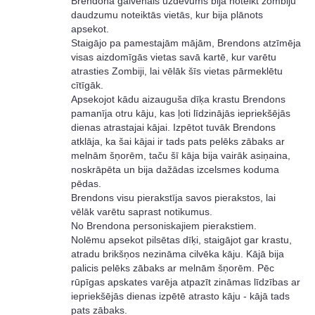
Brendona galvenais uzdevums bija noteikt zombiju
daudzumu noteiktās vietās, kur bija plānots
apsekot.
Staigājo pa pamestajām mājām, Brendons atzīmēja
visas aizdomīgās vietas savā kartē, kur varētu
atrasties Zombiji, lai vēlāk šīs vietas pārmeklētu
cītīgāk.
Apsekojot kādu aizauguša dīķa krastu Brendons
pamanīja otru kāju, kas ļoti līdzinājās iepriekšējās
dienas atrastajai kājai. Izpētot tuvāk Brendons
atklāja, ka šai kājai ir tads pats pelēks zābaks ar
melnām šņorēm, taču šī kāja bija vairāk asiņaina,
noskrāpēta un bija dažādas izcelsmes koduma
pēdas.
Brendons visu pierakstīja savos pierakstos, lai
vēlāk varētu saprast notikumus.
No Brendona personiskajiem pierakstiem.
Nolēmu apsekot pilsētas dīķi, staigājot gar krastu,
atradu brikšņos nezināma cilvēka kāju. Kājā bija
palicis pelēks zābaks ar melnām šņorēm. Pēc
rūpīgas apskates varēja atpazīt zināmas līdzības ar
iepriekšējās dienas izpētē atrasto kāju - kājā tads
pats zābaks.