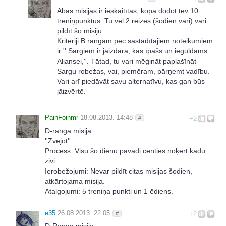
Abas misijas ir ieskaitītas, kopā dodot tev 10
treniņpunktus. Tu vēl 2 reizes (šodien vari) vari
pildīt šo misiju.
Kritēriji B rangam pēc sastādītajiem noteikumiem
ir '' Sargiem ir jāizdara, kas īpašs un ieguldāms
Aliansei,''. Tātad, tu vari mēģināt paplašīnāt
Sargu robežas, vai, piemēram, pārņemt vadību.
Vari arī piedāvāt savu alternatīvu, kas gan būs
jāizvērtē.
PainFoinmr
18.08.2013. 14:48
#
+2
D-ranga misija.
''Zvejot''
Process: Visu šo dienu pavadi centies noķert kādu
zivi.
Ierobežojumi: Nevar pildīt citas misijas šodien,
atkārtojama misija.
Atalgojumi: 5 treniņa punkti un 1 ēdiens.
e35
26.08.2013. 22:05
#
+2
D-Ranga misija.