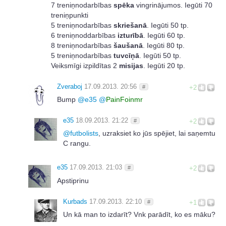
7 treniņnodarbības
spēka
vingrinājumos. Iegūti 70
treniņpunkti
5 treniņnodarbības
skriešanā
. Iegūti 50 tp.
6 treniņnoddarbības
izturībā
. Iegūti 60 tp.
8 treniņnodarbības
šaušanā
. Iegūti 80 tp.
5 treniņnodarbības
tuvcīņā
. Iegūti 50 tp.
Veiksmīgi izpildītas 2
misijas
. Iegūti 20 tp.
Zveraboj
17.09.2013. 20:56
#
+2
Bump
@
e35
@
PainFoinmr
e35
18.09.2013. 21:22
#
+2
@
futbolists
, uzraksiet ko jūs spējiet, lai saņemtu
C rangu.
e35
17.09.2013. 21:03
#
+2
Apstiprinu
Kurbads
17.09.2013. 22:10
#
+1
Un kā man to izdarīt? Vnk parādīt, ko es māku?