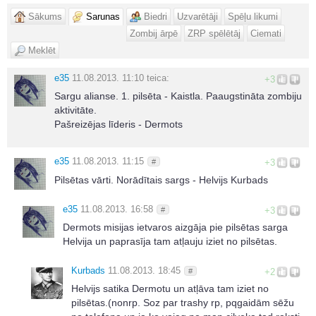
Sākums
Sarunas
Biedri
Uzvarētāji
Spēļu likumi
Zombij ārpē
ZRP spēlētāj
Ciemati
Meklēt
e35
11.08.2013. 11:10
teica:
+3
Sargu alianse. 1. pilsēta - Kaistla. Paaugstināta zombiju
aktivitāte.
Pašreizējas līderis - Dermots
e35
11.08.2013. 11:15
#
+3
Pilsētas vārti. Norādītais sargs - Helvijs Kurbads
e35
11.08.2013. 16:58
#
+3
Dermots misijas ietvaros aizgāja pie pilsētas sarga
Helvija un paprasīja tam atļauju iziet no pilsētas.
Kurbads
11.08.2013. 18:45
#
+2
Helvijs satika Dermotu un atļāva tam iziet no
pilsētas.(nonrp. Soz par trashy rp, pqgaidām sēžu