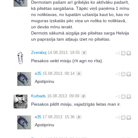
Dermotam pašam arī gribējās ko aktīvāku padarīt,
kā pilsētas sargāšana. Tāpēc viņš paņēma 1 mīnu
no noliktavas, no lupatām uztaisīja kaut ko, kas no
muguras izskatās pēc viņa un nolika to noliktavā,
un devās mīnu ierakt.
Dermots sākumā aizgāja pie pilsētas sarga Helvija
un paprasīja tam atļauju iziet no pilsētas.
Zveraboj
14.08.2013. 19:55
#
+1
Piesakos veikt misiju (rīt agri no rīta).
e35
15.08.2013. 00:14
#
+2
Apstiprinu
Kurbads
16.08.2013. 09:09
#
+1
Piesakos pildīt misiju, vajadzīgās lietas man ir.
e35
17.08.2013. 15:36
#
+2
Apstiprinu