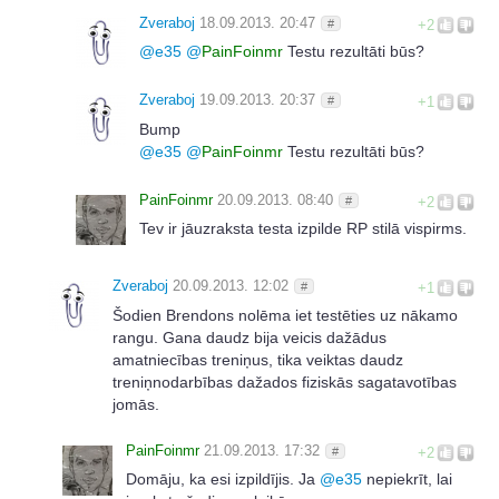
Zveraboj
18.09.2013. 20:47
#
+2
@
e35
@
PainFoinmr
Testu rezultāti būs?
Zveraboj
19.09.2013. 20:37
#
+1
Bump
@
e35
@
PainFoinmr
Testu rezultāti būs?
PainFoinmr
20.09.2013. 08:40
#
+2
Tev ir jāuzraksta testa izpilde RP stilā vispirms.
Zveraboj
20.09.2013. 12:02
#
+1
Šodien Brendons nolēma iet testēties uz nākamo
rangu. Gana daudz bija veicis dažādus
amatniecības treniņus, tika veiktas daudz
treniņnodarbības dažados fiziskās sagatavotības
jomās.
PainFoinmr
21.09.2013. 17:32
#
+2
Domāju, ka esi izpildījis. Ja
@
e35
nepiekrīt, lai