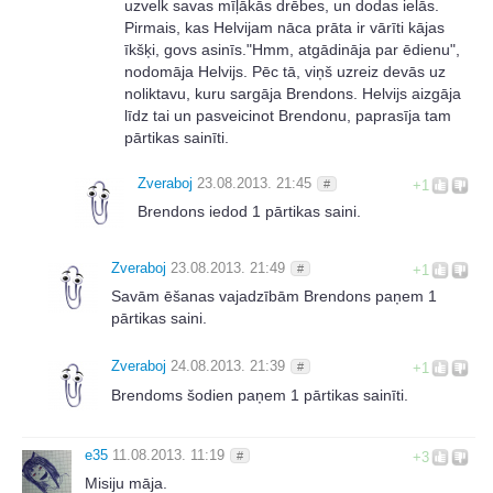
uzvelk savas mīļākās drēbes, un dodas ielās.
Pirmais, kas Helvijam nāca prāta ir vārīti kājas
īkšķi, govs asinīs."Hmm, atgādināja par ēdienu",
nodomāja Helvijs. Pēc tā, viņš uzreiz devās uz
noliktavu, kuru sargāja Brendons. Helvijs aizgāja
līdz tai un pasveicinot Brendonu, paprasīja tam
pārtikas sainīti.
Zveraboj
23.08.2013. 21:45
#
+1
Brendons iedod 1 pārtikas saini.
Zveraboj
23.08.2013. 21:49
#
+1
Savām ēšanas vajadzībām Brendons paņem 1
pārtikas saini.
Zveraboj
24.08.2013. 21:39
#
+1
Brendoms šodien paņem 1 pārtikas sainīti.
e35
11.08.2013. 11:19
#
+3
Misiju māja.