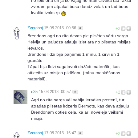
no telefona un ja ko vajag no man cilveka tad raksti
zveram pm atpakal busu daudz velak un tad buus
kvalitativaks rp
Zveraboj
15.08.2013. 00:56
#
+2
Brendons agri no rīta devas pie pilsētas vārtu sarga
Helvija un palūdza atļauju iziet ārā no pilsētas misijas
ietvaros.
Brendons līdzi bija paņēmis 1 mīnu, 1 cirvi un 1
granātu.
Tāpat bija līdzi sagatavoti dažādi materiāli , kas
attiecās uz misijas pildīšanu (mīnu maskēšanas
materiāli).
e35
15.08.2013. 00:57
#
+2
Agri no rīta sargs vēl nebija ieradies postenī, tur
atradās pilsētas līdzeris Dermots, kas deva atļauju
Brendonam doties ceļā, kā arī novēlēja veiksmi
misijā.
Zveraboj
17.08.2013. 15:47
#
+2