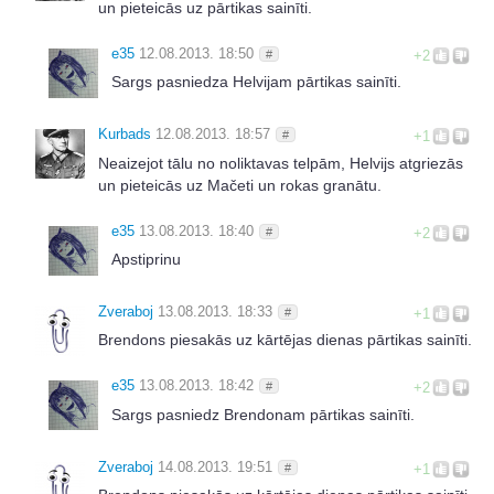
un pieteicās uz pārtikas sainīti.
e35
12.08.2013. 18:50
#
+2
Sargs pasniedza Helvijam pārtikas sainīti.
Kurbads
12.08.2013. 18:57
#
+1
Neaizejot tālu no noliktavas telpām, Helvijs atgriezās
un pieteicās uz Mačeti un rokas granātu.
e35
13.08.2013. 18:40
#
+2
Apstiprinu
Zveraboj
13.08.2013. 18:33
#
+1
Brendons piesakās uz kārtējas dienas pārtikas sainīti.
e35
13.08.2013. 18:42
#
+2
Sargs pasniedz Brendonam pārtikas sainīti.
Zveraboj
14.08.2013. 19:51
#
+1