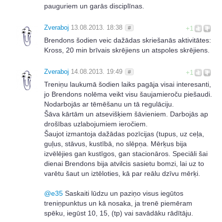
pauguriem un garās disciplīnas.
Zveraboj
13.08.2013. 18:38
#
+1
Brendons šodien veic dažādas skriešanās aktivitātes:
Kross, 20 min brīvais skrējiens un atspoles skrējiens.
Zveraboj
14.08.2013. 19:49
#
+1
Treniņu laukumā šodien laiks pagāja visai interesanti,
jo Brendons nolēma veikt visu šaujamieroču piešaudi.
Nodarbojās ar tēmēšanu un tā regulāciju.
Šāva kārtām un atsevišķiem šāvieniem. Darbojās ap
drošības uzlabojumiem ieročiem.
Šaujot izmantoja dažādas pozīcijas (tupus, uz ceļa,
guļus, stāvus, kustībā, no slēpņa. Mērķus bija
izvēlējies gan kustīgos, gan stacionāros. Speciāli šai
dienai Brendons bija atvilcis sasietu bomzi, lai uz to
varētu šaut un iztēloties, kā par reālu dzīvu mērķi.
@
e35
Saskaiti lūdzu un paziņo visus iegūtos
treniņpunktus un kā nosaka, ja trenē piemēram
spēku, iegūst 10, 15, (tp) vai savādāku rādītāju.