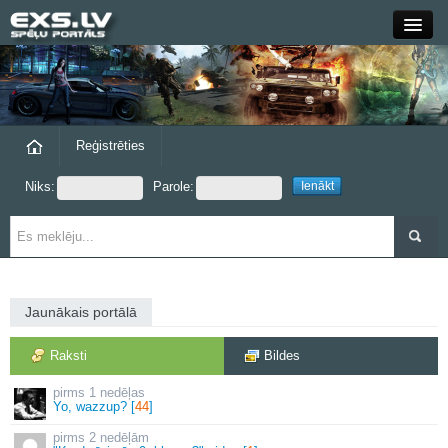
Close
Forums
Raksti
Reģistrēties
Niks:
Parole:
Blogi
Grupas
Steam
Jaunākais portālā
exs.lv
Raksti
Bildes
1 nedēļas
Yo, wazzup? [
44
]
2 nedēļām