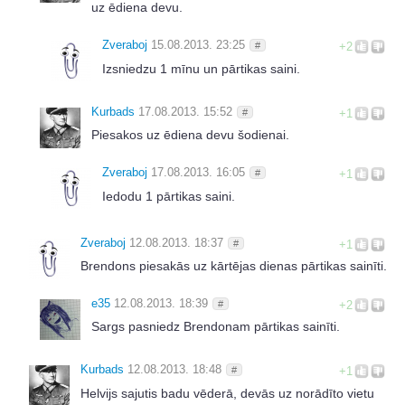
uz ēdiena devu.
Zveraboj
15.08.2013. 23:25
#
+2
Izsniedzu 1 mīnu un pārtikas saini.
Kurbads
17.08.2013. 15:52
#
+1
Piesakos uz ēdiena devu šodienai.
Zveraboj
17.08.2013. 16:05
#
+1
Iedodu 1 pārtikas saini.
Zveraboj
12.08.2013. 18:37
#
+1
Brendons piesakās uz kārtējas dienas pārtikas sainīti.
e35
12.08.2013. 18:39
#
+2
Sargs pasniedz Brendonam pārtikas sainīti.
Kurbads
12.08.2013. 18:48
#
+1
Helvijs sajutis badu vēderā, devās uz norādīto vietu