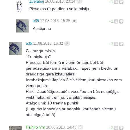
Zveraboj
16.08.2013. 23:14
#
+1
Piesakos rīt pa dienu veikt misiju.
e35
17.08.2013. 15:35
#
+2
Apstiprinu
e35
11.08.2013. 16:32
#
+3
C - ranga misija
''Treniņkauja''
Process: Būt formā ir vienmēr labi, bet būt
pieredzējušākam ir vislabāk. Tāpēc ņem biedru un
draudzīgā garā izkaujaties!
Ierobežojumi: Jāpilda 2 cilvēkiem, kuri piesakās zem
viena posta.
Riski: Zaudētājs zaudēs veselību un būs nespējīgs
veikt nākamo treniņu, vai pildīt misijas.
Atalgojumi: 10 treniņa punkti
(Lūgums iepazīties ar pagaidu kaušanās sistēmu
attiecīgajā tabā)
PainFoinmr
18.08.2013. 14:43
#
+2