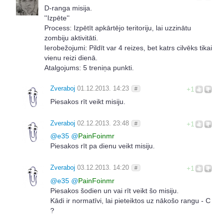
D-ranga misija.
''Izpēte''
Process: Izpētīt apkārtējo teritoriju, lai uzzinātu
zombiju aktivitāti.
Ierobežojumi: Pildīt var 4 reizes, bet katrs cilvēks tikai
vienu reizi dienā.
Atalgojums: 5 treniņa punkti.
Zveraboj
01.12.2013. 14:23
#
+1
Piesakos rīt veikt misiju.
Zveraboj
02.12.2013. 23:48
#
+1
@
e35
@
PainFoinmr
Piesakos rīt pa dienu veikt misiju.
Zveraboj
03.12.2013. 14:20
#
+1
@
e35
@
PainFoinmr
Piesakos šodien un vai rīt veikt šo misiju.
Kādi ir normatīvi, lai pieteiktos uz nākošo rangu - C
?