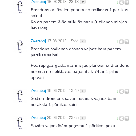
Zveraboj
16.08.2013. 23:13
#
+1
Brendons arī šodien paņem no noliktvas 1 pārtikas
sainīti.
Kā arī paņem 3-šo atlikušo mīnu (rītdienas misijas
ietvaros).
Zveraboj
17.08.2013. 15:44
#
+1
Brendons šodienas ēšanas vajadzībām paņem
pārtikas sainīti.
Pēc rūpīgas gaidāmās misijas plānojuma Brendons
nolēma no noliktavas paņemt ak-74 ar 1 pilnu
aptveri.
Zveraboj
18.08.2013. 13:49
#
+1
Šodien Brendons savām ēšanas vajadzībām
noraksta 1 pārtikas saini.
Zveraboj
20.08.2013. 23:05
#
+1
Savām vajadzībām paņemu 1 pārtikas paku.