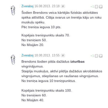
Zveraboj
16.08.2013. 23:18
#
+1
Šodien Brendons veica kārtējās fiziskās aktivitātes
spēka attīstībā. Cilāja svarus un trenēja kāju un roku
muskuļu spēku.
Pēc treniņa ieguva 10 pts.
Kopējais treniņpunktu skaits 70.
No treniņiem 50.
No Misijām 20.
Zveraboj
18.08.2013. 13:55
#
+1
Brendons šodien pilda dažādus
izturības
vingrinājumus.
Staipīja muskuļus, aktīvi pildīja dažādus akrobātiskos
vingrojumus, stiepšanas un raušanas vingrojumus.
No treniņa ieguva 10 treniņpunktus.
Kopējais treniņpunktu skaits 100.
No treniņiem 60.
No Misijām 40.