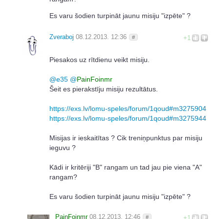
Es varu šodien turpināt jaunu misiju "izpēte" ?
Zveraboj
08.12.2013. 12:36
#
+1
Piesakos uz rītdienu veikt misiju.
@
e35
@
PainFoinmr
Šeit es pierakstīju misiju rezultātus.
https://exs.lv/lomu-speles/forum/1qoud#m3275904
https://exs.lv/lomu-speles/forum/1qoud#m3275944
Misijas ir ieskaitītas ? Cik treniņpunktus par misiju
ieguvu ?
Kādi ir kritēriji "B" rangam un tad jau pie viena "A"
rangam?
Es varu šodien turpināt jaunu misiju "izpēte" ?
PainFoinmr
08.12.2013. 12:46
#
+1