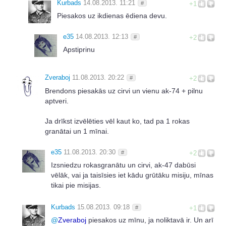
Kurbads
14.08.2013. 11:21
#
+1
Piesakos uz ikdienas ēdiena devu.
e35
14.08.2013. 12:13
#
+2
Apstiprinu
Zveraboj
11.08.2013. 20:22
#
+2
Brendons piesakās uz cirvi un vienu ak-74 + pilnu
aptveri.
Ja drīkst izvēlēties vēl kaut ko, tad pa 1 rokas
granātai un 1 mīnai.
e35
11.08.2013. 20:30
#
+2
Izsniedzu rokasgranātu un cirvi, ak-47 dabūsi
vēlāk, vai ja taisīsies iet kādu grūtāku misiju, mīnas
tikai pie misijas.
Kurbads
15.08.2013. 09:18
#
+1
@
Zveraboj
piesakos uz mīnu, ja noliktavā ir. Un arī