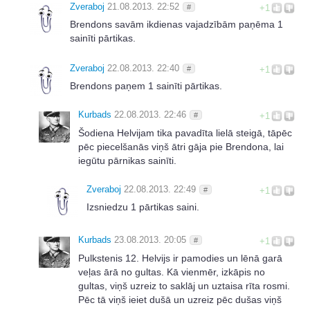
Zveraboj
21.08.2013. 22:52
#
+1
Brendons savām ikdienas vajadzībām paņēma 1
sainīti pārtikas.
Zveraboj
22.08.2013. 22:40
#
+1
Brendons paņem 1 sainīti pārtikas.
Kurbads
22.08.2013. 22:46
#
+1
Šodiena Helvijam tika pavadīta lielā steigā, tāpēc
pēc piecelšanās viņš ātri gāja pie Brendona, lai
iegūtu pārnikas sainīti.
Zveraboj
22.08.2013. 22:49
#
+1
Izsniedzu 1 pārtikas saini.
Kurbads
23.08.2013. 20:05
#
+1
Pulkstenis 12. Helvijs ir pamodies un lēnā garā
veļas ārā no gultas. Kā vienmēr, izkāpis no
gultas, viņš uzreiz to saklāj un uztaisa rīta rosmi.
Pēc tā viņš ieiet dušā un uzreiz pēc dušas viņš