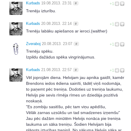
Kurbads
19.08.2013. 23:31
#
+1
Trenēju izturību.
Kurbads
20.08.2013. 22:14
#
+1
Trenēju labāku apiešanos ar ieroci.(walther)
Zveraboj
20.08.2013. 23:07
#
+1
Trenēju spēku.
Izpildu dažādus spēka vingrinājumus.
Kurbads
21.08.2013. 22:57
#
+1
Vēl joprojām diena. Helvijam jau apnika gaidīt, kamēr
Brendons iedos ēdiena sainīti, tādēļ viņš nodomāja,
to paņemt pēc treniņa. Dodoties uz treniņa laukumu,
Helvijs pie sevis rīmēja rīmes un dziedāja pozitīvā
noskaņā.
"Es zombiju sasitīšu, pēc tam viņu apēdīšu,
Vēlāk zarnas uzsūkšu un tad smadzenes izņemšu"
Jau pēc dažām minūtēm Helvijs nonāca pie treniņa
laukuma un sāka treniņu. Šodien Helvijam bija
plānots izturības treniņš. No sākuma Helvijs sāka ar