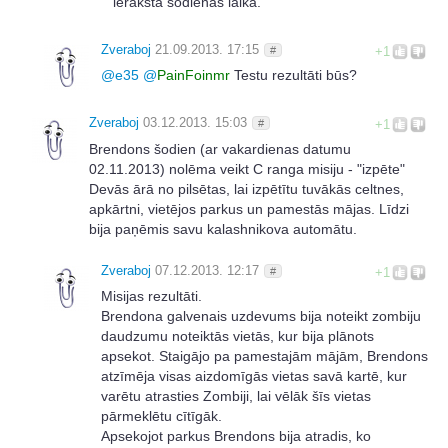
ieraksta šodienas laikā.
Zveraboj
21.09.2013. 17:15
#
+1
@
e35
@
PainFoinmr
Testu rezultāti būs?
Zveraboj
03.12.2013. 15:03
#
+1
Brendons šodien (ar vakardienas datumu
02.11.2013) nolēma veikt C ranga misiju - "izpēte"
Devās ārā no pilsētas, lai izpētītu tuvākās celtnes,
apkārtni, vietējos parkus un pamestās mājas. Līdzi
bija paņēmis savu kalashnikova automātu.
Zveraboj
07.12.2013. 12:17
#
+1
Misijas rezultāti.
Brendona galvenais uzdevums bija noteikt zombiju
daudzumu noteiktās vietās, kur bija plānots
apsekot. Staigājo pa pamestajām mājām, Brendons
atzīmēja visas aizdomīgās vietas savā kartē, kur
varētu atrasties Zombiji, lai vēlāk šīs vietas
pārmeklētu cītīgāk.
Apsekojot parkus Brendons bija atradis, ko