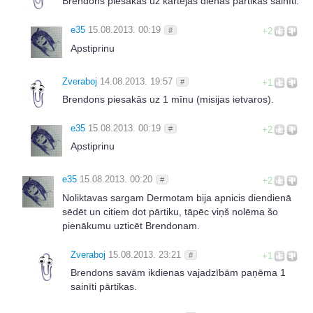
Brendons piesakās uz kārtējas dienas pārtikas sainīti.
e35
15.08.2013. 00:19
#
+2
Apstiprinu
Zveraboj
14.08.2013. 19:57
#
+1
Brendons piesakās uz 1 mīnu (misijas ietvaros).
e35
15.08.2013. 00:19
#
+2
Apstiprinu
e35
15.08.2013. 00:20
#
+2
Noliktavas sargam Dermotam bija apnicis diendienā
sēdēt un citiem dot pārtiku, tāpēc viņš nolēma šo
pienākumu uzticēt Brendonam.
Zveraboj
15.08.2013. 23:21
#
+1
Brendons savām ikdienas vajadzībām paņēma 1
sainīti pārtikas.