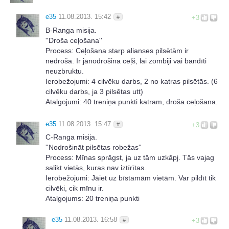
e35
11.08.2013. 15:42
#
+3
B-Ranga misija.
''Droša ceļošana''
Process: Ceļošana starp alianses pilsētām ir
nedroša. Ir jānodrošina ceļš, lai zombiji vai bandīti
neuzbruktu.
Ierobežojumi: 4 cilvēku darbs, 2 no katras pilsētās. (6
cilvēku darbs, ja 3 pilsētas utt)
Atalgojumi: 40 treniņa punkti katram, droša ceļošana.
e35
11.08.2013. 15:47
#
+3
C-Ranga misija.
''Nodrošināt pilsētas robežas''
Process: Mīnas sprāgst, ja uz tām uzkāpj. Tās vajag
salikt vietās, kuras nav iztīrītas.
Ierobežojumi: Jāiet uz bīstamām vietām. Var pildīt tik
cilvēki, cik mīnu ir.
Atalgojums: 20 treniņa punkti
e35
11.08.2013. 16:58
#
+3