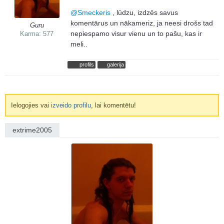
@
Smeckeris
, lūdzu, izdzēs savus
komentārus un nākameriz, ja neesi drošs tad
Guru
nepiespamo visur vienu un to pašu, kas ir
Karma: 577
meli..
profils
galerija
Ielogojies vai
izveido profilu
, lai komentētu!
extrime2005