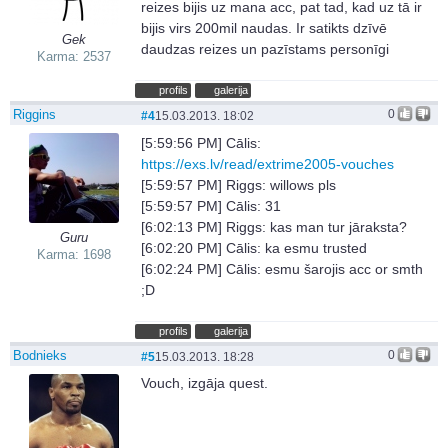
reizes bijis uz mana acc, pat tad, kad uz tā ir
bijis virs 200mil naudas. Ir satikts dzīvē
Gek
daudzas reizes un pazīstams personīgi
Karma: 2537
profils
galerija
Riggins
0
#4
15.03.2013. 18:02
[5:59:56 PM] Cālis:
https://exs.lv/read/extrime2005-vouches
[5:59:57 PM] Riggs: willows pls
[5:59:57 PM] Cālis: 31
[6:02:13 PM] Riggs: kas man tur jāraksta?
Guru
[6:02:20 PM] Cālis: ka esmu trusted
Karma: 1698
[6:02:24 PM] Cālis: esmu šarojis acc or smth
;D
profils
galerija
Bodnieks
0
#5
15.03.2013. 18:28
Vouch, izgāja quest.