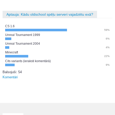
Aptauja: Kādu oldschool spēļu serveri vajadzētu exā?
CS 1.6
59%
Unreal Tournament 1999
6%
Unreal Tournament 2004
4%
Minecraft
22%
Cits variants (ieraksti komentārā)
9%
Balsojuši: 54
Komentāri