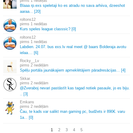
1 nedēļas
Blaaa rp.
exs speletaji ko es atradu no sava arhiiva, dzeeshot
aaraa.
.
.
[20]
roltons12
1 nedēļas
Kurs speles league classsic? [0]
roltons12
1 nedēļas
Labdien.
24.
07.
bus exs.
lv real meet @ baars Bolderaja avotu
ielaa.
.
.
.
[6]
Rocky__Lv
2 nedēļām
Spēļu portāla jaunākajiem apmeklētājiem pāradresācijas.
.
.
[4]
Skkar.
2 nedēļām
@Zveraboj nevari pastāstīt kas tagad notiek pasaule, jo es biju.
.
.
[3]
Emkans
2 nedēļām
Čau, te kads var salikt man gaming pc, budžets ir 890€.
varu
1a.
.
.
[0]
1
2
3
4
5