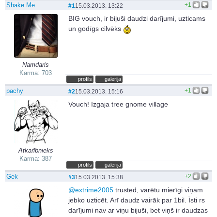
Shake Me
+1
#1
15.03.2013. 13:22
BIG vouch, ir bijuši daudzi darījumi, uzticams
un godīgs cilvēks
Namdaris
Karma: 703
profils
galerija
pachy
+1
#2
15.03.2013. 15:16
Vouch! Izgaja tree gnome village
Atkarībnieks
Karma: 387
profils
galerija
Gek
+2
#3
15.03.2013. 15:38
@
extrime2005
trusted, varētu mierīgi viņam
jebko uzticēt. Arī daudz vairāk par 1bil. Īsti rs
darījumi nav ar viņu bijuši, bet viņš ir daudzas