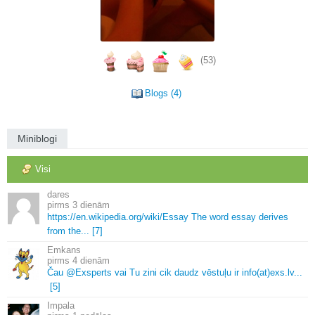
(53)
Blogs (4)
Miniblogi
Visi
dares
3 dienām
https://en.
wikipedia.
org/wiki/Essay The word essay derives
from the.
.
.
[7]
Emkans
4 dienām
Čau @Exsperts vai Tu zini cik daudz vēstuļu ir info(at)exs.
lv.
.
.
[5]
Impala