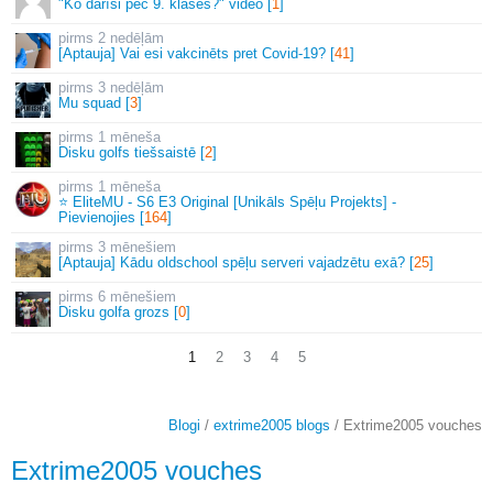
"Ko darīsi pēc 9. klases?" video [
1
]
2 nedēļām
[Aptauja] Vai esi vakcinēts pret Covid-19? [
41
]
3 nedēļām
Mu squad [
3
]
1 mēneša
Disku golfs tiešsaistē [
2
]
1 mēneša
⭐ EliteMU - S6 E3 Original [Unikāls Spēļu Projekts] -
Pievienojies [
164
]
3 mēnešiem
[Aptauja] Kādu oldschool spēļu serveri vajadzētu exā? [
25
]
6 mēnešiem
Disku golfa grozs [
0
]
1
2
3
4
5
Blogi
/
extrime2005 blogs
/ Extrime2005 vouches
Extrime2005 vouches