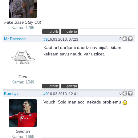
Fake Base Stay Out
Karma: 1296
profils
galerija
Mr Raccoon
0
#8
16.03.2013. 07:23
Kaut arī darījumi daudz nav bijuši, šitam
keksam savu naudu var uzticēt.
Guru
Karma: 1549
profils
galerija
Kambyz
0
#9
16.03.2013. 12:41
Vouch! Sold man acc, nekādu problēmu
German
Karma: 1668