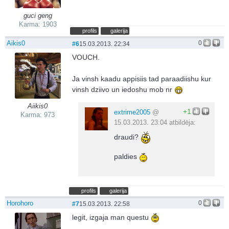
guci geng
Karma: 1903
profils
galerija
Aikis0
0
#6
15.03.2013. 22:34
VOUCH.
Ja vinsh kaadu appisiis tad paraadiishu kur
vinsh dziivo un iedoshu mob nr
Aiikis0
+1
extrime2005
@
Karma: 973
15.03.2013. 23:04 atbildēja:
draudi?
paldies
profils
galerija
Horohoro
0
#7
15.03.2013. 22:58
legit, izgaja man questu