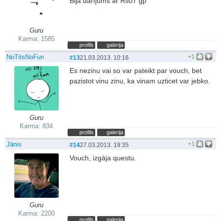
Bija darījums ar Rs07 gp
Guru
Karma: 1585
profils
galerija
NoTitsNoFun
+1
#13
21.03.2013. 10:16
Es nezinu vai so var pateikt par vouch, bet
pazistot vinu zinu, ka vinam uzticet var jebko.
Guru
Karma: 834
profils
galerija
Jānis
+1
#14
27.03.2013. 19:35
Vouch, izgāja questu.
Guru
Karma: 2200
profils
galerija