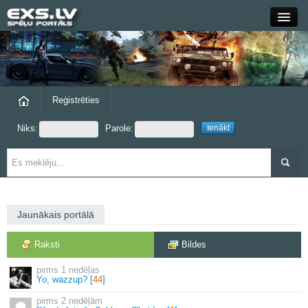
Close
Forums
Raksti
Reģistrēties
Niks:
Parole:
Blogi
Grupas
Steam
Jaunākais portālā
exs.lv
Raksti
Bildes
1 nedēļas
Yo, wazzup? [
44
]
2 nedēļām