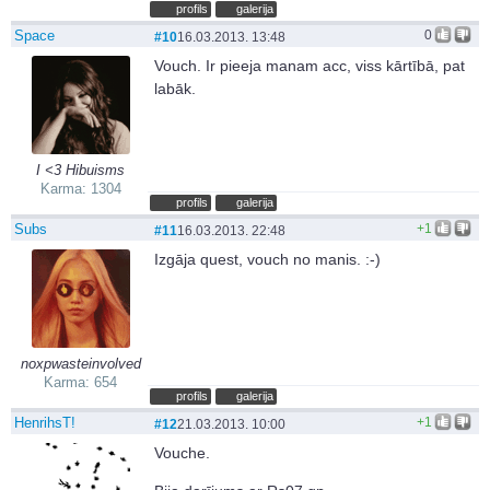
profils
galerija
Space
0
#10
16.03.2013. 13:48
Vouch. Ir pieeja manam acc, viss kārtībā, pat
labāk.
I <3 Hibuisms
Karma: 1304
profils
galerija
Subs
+1
#11
16.03.2013. 22:48
Izgāja quest, vouch no manis. :-)
noxpwasteinvolved
Karma: 654
profils
galerija
HenrihsT!
+1
#12
21.03.2013. 10:00
Vouche.