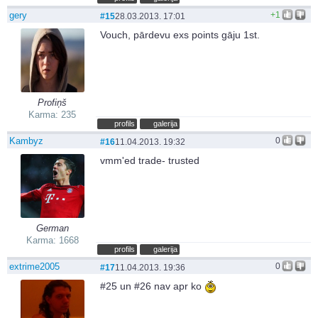
gery
+1
#15
28.03.2013. 17:01
Vouch, pārdevu exs points gāju 1st.
Profiņš
Karma: 235
profils
galerija
Kambyz
0
#16
11.04.2013. 19:32
vmm'ed trade- trusted
German
Karma: 1668
profils
galerija
extrime2005
0
#17
11.04.2013. 19:36
#25 un #26 nav apr ko