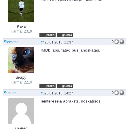
Kaxa
Karma: 2319
profils
galerija
Siamese
0
#4
26.01.2013. 11:37
IMDb labs, tātad būs jānoskatās.
dewpy
Karma: 2210
profils
galerija
Susuris
0
#5
26.01.2013. 14:27
Ieinteresēja apraksts, noskatīšos.
Quitted