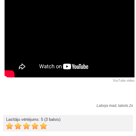
YouTube video
Laboja mad, labots 2x
Lasītāju vērtējums:
5
(3 balsis)