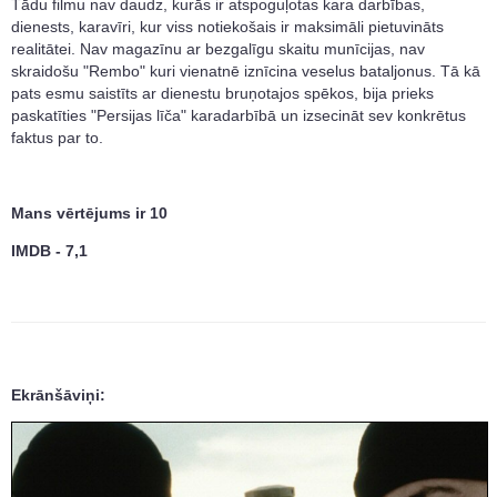
Tādu filmu nav daudz, kurās ir atspoguļotas kara darbības,
dienests, karavīri, kur viss notiekošais ir maksimāli pietuvināts
realitātei. Nav magazīnu ar bezgalīgu skaitu munīcijas, nav
skraidošu "Rembo" kuri vienatnē iznīcina veselus bataljonus. Tā kā
pats esmu saistīts ar dienestu bruņotajos spēkos, bija prieks
paskatīties "Persijas līča" karadarbībā un izsecināt sev konkrētus
faktus par to.
Mans vērtējums ir 10
IMDB - 7,1
Ekrānšāviņi: