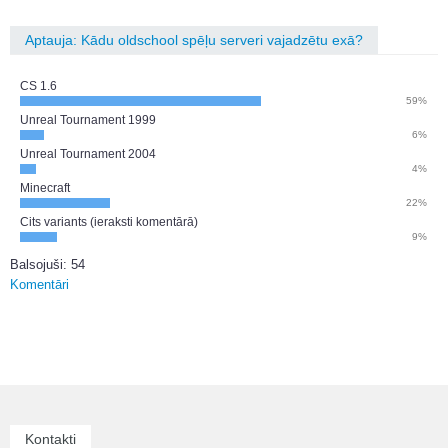
Aptauja: Kādu oldschool spēļu serveri vajadzētu exā?
CS 1.6
59%
Unreal Tournament 1999
6%
Unreal Tournament 2004
4%
Minecraft
22%
Cits variants (ieraksti komentārā)
9%
Balsojuši: 54
Komentāri
Kontakti