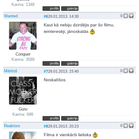
Karma: 1348
profils
galerija
Wanted
0
#6
26.01.2013. 14:30
Kaut kā nebiju dzirdējis par šo filmu,
ieinteresēji, jānoskatās
Conquer
Karma: 3589
profils
galerija
Mārtiņš
0
#7
26.01.2013. 15:40
Noskatīšos.
Guru
Karma: 698
profils
galerija
Reaktors
0
#8
26.01.2013. 20:23
Filma ir vienkārši lieliska