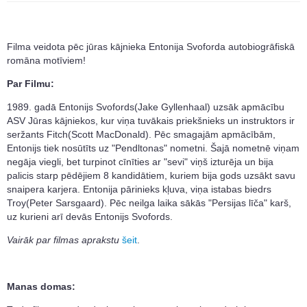
Filma veidota pēc jūras kājnieka Entonija Svoforda autobiogrāfiskā
romāna motīviem!
Par Filmu:
1989. gadā Entonijs Svofords(Jake Gyllenhaal) uzsāk apmācību
ASV Jūras kājniekos, kur viņa tuvākais priekšnieks un instruktors ir
seržants Fitch(Scott MacDonald). Pēc smagajām apmācībām,
Entonijs tiek nosūtīts uz "Pendltonas" nometni. Šajā nometnē viņam
negāja viegli, bet turpinot cīnīties ar "sevi" viņš izturēja un bija
palicis starp pēdējiem 8 kandidātiem, kuriem bija gods uzsākt savu
snaipera karjera. Entonija pārinieks kļuva, viņa istabas biedrs
Troy(Peter Sarsgaard). Pēc neilga laika sākās "Persijas līča" karš,
uz kurieni arī devās Entonijs Svofords.
Vairāk par filmas aprakstu
šeit
.
Manas domas: