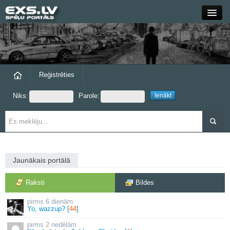
Close
Forums
Raksti
Reģistrēties
Niks:
Parole:
Blogi
Grupas
Steam
Jaunākais portālā
exs.lv
Raksti
Bildes
6 dienām
Yo, wazzup? [
44
]
2 nedēļām