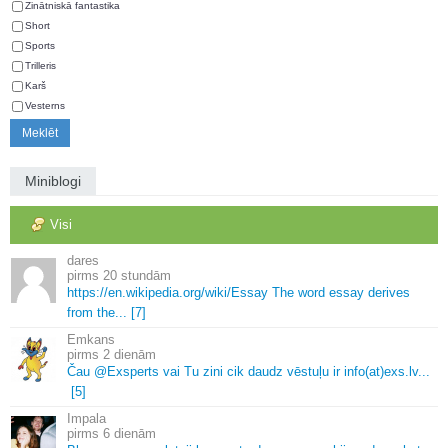
Zinātniskā fantastika
Short
Sports
Trilleris
Karš
Vesterns
Miniblogi
Visi
dares
20 stundām
https://en.
wikipedia.
org/wiki/Essay The word essay derives
from the.
.
.
[7]
Emkans
2 dienām
Čau @Exsperts vai Tu zini cik daudz vēstuļu ir info(at)exs.
lv.
.
.
[5]
Impala
6 dienām