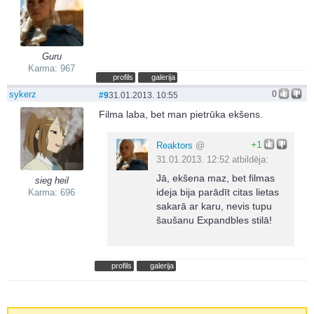
Guru
Karma: 967
profils
galerija
sykerz
0
#9
31.01.2013. 10:55
Filma laba, bet man pietrūka ekšens.
+1
Reaktors
@
31.01.2013. 12:52 atbildēja:
Jā, ekšena maz, bet filmas
sieg heil
ideja bija parādīt citas lietas
Karma: 696
sakarā ar karu, nevis tupu
šaušanu Expandbles stilā!
profils
galerija