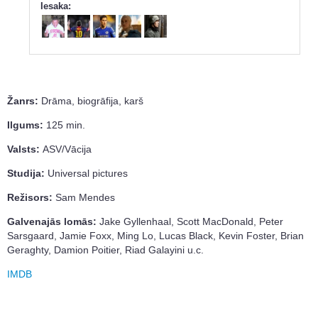
Iesaka:
Žanrs:
Drāma, biogrāfija, karš
Ilgums:
125 min.
Valsts:
ASV/Vācija
Studija:
Universal pictures
Režisors:
Sam Mendes
Galvenajās lomās:
Jake Gyllenhaal, Scott MacDonald, Peter
Sarsgaard, Jamie Foxx, Ming Lo, Lucas Black, Kevin Foster, Brian
Geraghty, Damion Poitier, Riad Galayini u.c.
IMDB