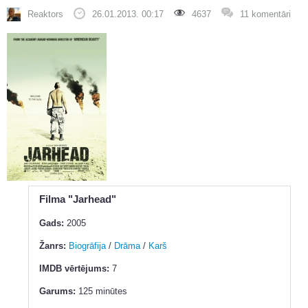
Reaktors
26.01.2013. 00:17
4637
11 komentāri
Filma "Jarhead"
Gads:
2005
Žanrs:
Biogrāfija
/
Drāma
/
Karš
IMDB vērtējums:
7
Garums:
125 minūtes