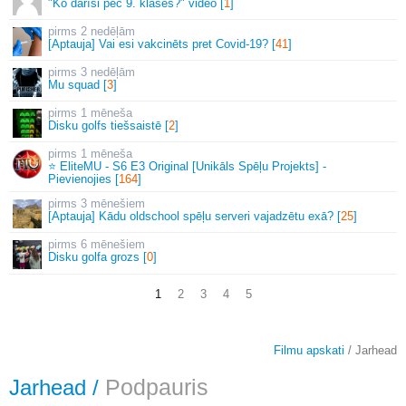
"Ko darīsi pēc 9. klases?" video [
1
]
2 nedēļām
[Aptauja] Vai esi vakcinēts pret Covid-19? [
41
]
3 nedēļām
Mu squad [
3
]
1 mēneša
Disku golfs tiešsaistē [
2
]
1 mēneša
⭐ EliteMU - S6 E3 Original [Unikāls Spēļu Projekts] -
Pievienojies [
164
]
3 mēnešiem
[Aptauja] Kādu oldschool spēļu serveri vajadzētu exā? [
25
]
6 mēnešiem
Disku golfa grozs [
0
]
1
2
3
4
5
Filmu apskati
/ Jarhead
Jarhead
/
Podpauris