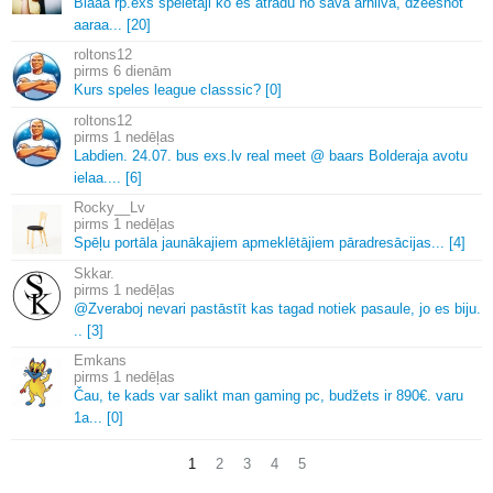
Blaaa rp.
exs speletaji ko es atradu no sava arhiiva, dzeeshot
aaraa.
.
.
[20]
roltons12
6 dienām
Kurs speles league classsic? [0]
roltons12
1 nedēļas
Labdien.
24.
07.
bus exs.
lv real meet @ baars Bolderaja avotu
ielaa.
.
.
.
[6]
Rocky__Lv
1 nedēļas
Spēļu portāla jaunākajiem apmeklētājiem pāradresācijas.
.
.
[4]
Skkar.
1 nedēļas
@Zveraboj nevari pastāstīt kas tagad notiek pasaule, jo es biju.
.
.
[3]
Emkans
1 nedēļas
Čau, te kads var salikt man gaming pc, budžets ir 890€.
varu
1a.
.
.
[0]
1
2
3
4
5