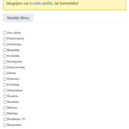
Ielogojies vai
izveido profilu
, lai komentētu!
Meklēt filmu
Asa sižeta
Piedzīvojumi
Animācijas
Biogrāfija
Komēdija
Noziegumu
Dokumentāla
Drāma
Ģimenes
Fantāzija
Vēsturiskas
Šausmu
Muzikāla
Musical
Mistērija
Realitātes TV
Romantika