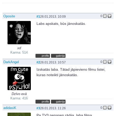
Oposite
0
#1
26.01.2013. 10:09
Labs apskats, būs jānoskatās.
xd
Karma: 514
profils
galerija
DarkAngel
0
#2
26.01.2013. 10:57
Izskatās laba. Tātad jāpievieno filmu listei,
kuras noteikti jānoskatās.
Dzīvo exā
Karma: 416
profils
galerija
adidasiK
0
#3
26.01.2013. 11:26
Pa TV3 nepasen rādija, laba filma