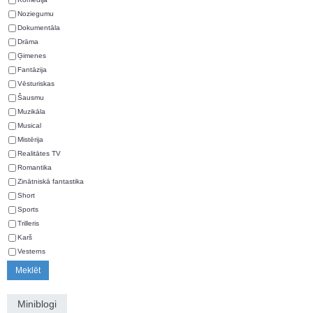
Noziegumu
Dokumentāla
Drāma
Ģimenes
Fantāzija
Vēsturiskas
Šausmu
Muzikāla
Musical
Mistērija
Realitātes TV
Romantika
Zinātniskā fantastika
Short
Sports
Trilleris
Karš
Vesterns
Miniblogi