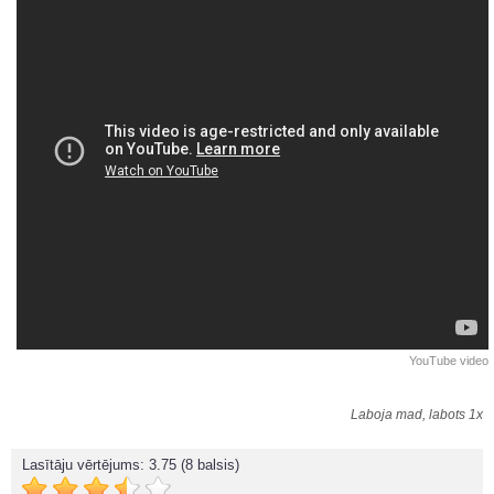
YouTube video
Laboja mad, labots 1x
Lasītāju vērtējums:
3.75
(8 balsis)