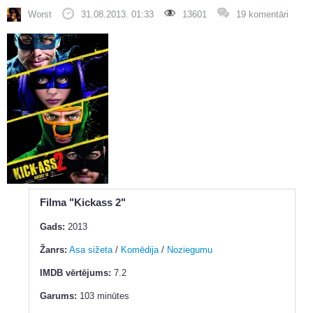
Worst
31.08.2013. 01:33
13601
19 komentāri
Filma "Kickass 2"
Gads:
2013
Žanrs:
Asa sižeta
/
Komēdija
/
Noziegumu
IMDB vērtējums:
7.2
Garums:
103 minūtes