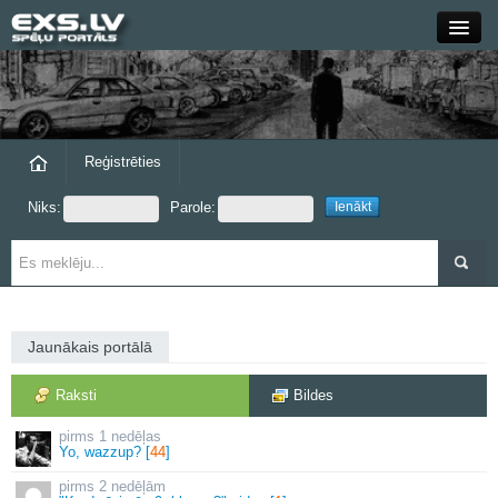
Close
Forums
Raksti
Reģistrēties
Niks:
Parole:
Blogi
Grupas
Steam
Jaunākais portālā
exs.lv
Raksti
Bildes
1 nedēļas
Yo, wazzup? [
44
]
2 nedēļām