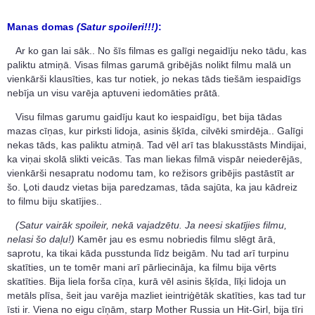
Manas domas
(Satur spoileri!!!)
:
Ar ko gan lai sāk.. No šīs filmas es galīgi negaidīju neko tādu, kas
paliktu atmiņā. Visas filmas garumā gribējās nolikt filmu malā un
vienkārši klausīties, kas tur notiek, jo nekas tāds tiešām iespaidīgs
nebīja un visu varēja aptuveni iedomāties prātā.
Visu filmas garumu gaidīju kaut ko iespaidīgu, bet bija tādas
mazas cīņas, kur pirksti lidoja, asinis šķīda, cilvēki smirdēja.. Galīgi
nekas tāds, kas paliktu atmiņā. Tad vēl arī tas blakusstāsts Mindijai,
ka viņai skolā slikti veicās. Tas man liekas filmā vispār neiederējās,
vienkārši nesapratu nodomu tam, ko režisors gribējis pastāstīt ar
šo. Ļoti daudz vietas bija paredzamas, tāda sajūta, ka jau kādreiz
to filmu biju skatījies..
(Satur vairāk spoileir, nekā vajadzētu. Ja neesi skatījies filmu,
nelasi šo daļu!)
Kamēr jau es esmu nobriedis filmu slēgt ārā,
saprotu, ka tikai kāda pusstunda līdz beigām. Nu tad arī turpinu
skatīties, un te tomēr mani arī pārliecināja, ka filmu bija vērts
skatīties. Bija liela forša cīņa, kurā vēl asinis šķīda, līķi lidoja un
metāls plīsa, šeit jau varēja mazliet ieintriģētāk skatīties, kas tad tur
īsti ir. Viena no eigu cīņām, starp Mother Russia un Hit-Girl, bija tīri