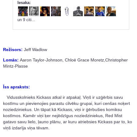
Iesaka:
un 9 citi...
Režisors:
Jeff Wadlow
Lomās:
Aaron Taylor-Johnson
,
Chloë Grace Moretz
,
Christopher
Mintz-Plasse
Īss apraksts:
Vidusskolnieks Kickass atkal ir atpakaļ. Viņš ir uzģērbis savu
kostīmu un pievienojies parastu cilvēku grupai, kuri cenšas noķert
noziedziniekus. Un tāpat kā Kickass, viņi ir ģērbušies komiksu
kostīmos. Kamēr viņi ķer nejēdzīgus noziedziniekus, Red Mist
gatavo savu lielo, ļauno plānu, ar kuru atriebsies Kickass par to, ko
viņš izdarīja viņa tēvam.