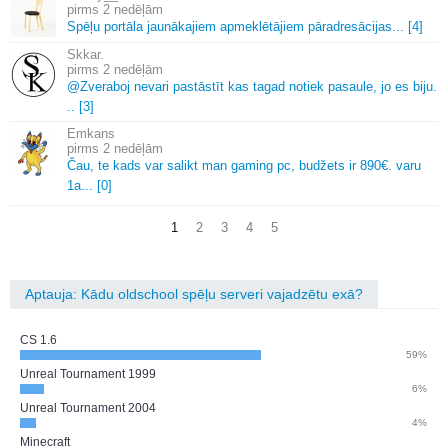
2 nedēļām
Spēļu portāla jaunākajiem apmeklētājiem pāradresācijas.
.
.
[4]
Skkar.
2 nedēļām
@Zveraboj nevari pastāstīt kas tagad notiek pasaule, jo es biju.
.
.
[3]
Emkans
2 nedēļām
Čau, te kads var salikt man gaming pc, budžets ir 890€.
varu
1a.
.
.
[0]
1
2
3
4
5
Aptauja: Kādu oldschool spēļu serveri vajadzētu exā?
CS 1.6
59%
Unreal Tournament 1999
6%
Unreal Tournament 2004
4%
Minecraft