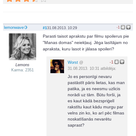
lemonwave🍋
-1
#1
31.08.2013. 10:29
Parasti taisot aprakstu par filmu spoilerus pie
"Manas domas" neiekļauj. Jēga lasītājam no
apraksta, kuru lasot ir jālasa spoileri?
-1
Worst
@
Lemons
31.08.2013. 10:31 atbildēja:
Karma: 2351
Jo es personīgi nevaru
pastāstīt pāris lietas, kas man
patika, ja es neesmu uzlicis
norādi uz tām. Būtu forši, ja
es kaut kādā bezspriģelī
rakstītu kaut kādu murgu par
velns zin ko, ko arī pēc filmas
noskatīšanās nevarētu
saprast?