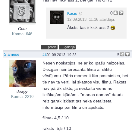
0
Kačis
@
12.09.2013. 11:16 atbildēja:
Āksts, tas ir kick ass 2
Guru
Karma: 646
profils
galerija
Siamese
0
#4
01.09.2013. 19:23
Nesen noskatījos, ne ar ko īpašu neizceļas.
Diezgan neinteresanta filma ar sliktu
vēstījumu. Pāris momenti lika pasmieties, bet
tie nav tā vērti, lai skatītos visu filmu. Raksts
nav pārāk slikts, ja neskaita vienu no
dewpy
lielākajām kļūdām - "manas domas" daudz
Karma: 2210
reiz garāk izklāstītas nekā detalizētā
informācija par filmu un apskats.
filma- 4,5 / 10
raksts- 5,5 / 10