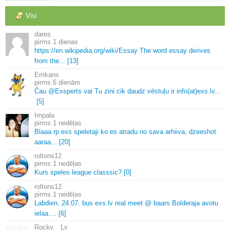
Visi
dares
1 dienas
https://en.
wikipedia.
org/wiki/Essay The word essay derives
from the.
.
.
[13]
Emkans
6 dienām
Čau @Exsperts vai Tu zini cik daudz vēstuļu ir info(at)exs.
lv.
.
.
[5]
Impala
1 nedēļas
Blaaa rp.
exs speletaji ko es atradu no sava arhiiva, dzeeshot
aaraa.
.
.
[20]
roltons12
1 nedēļas
Kurs speles league classsic? [0]
roltons12
1 nedēļas
Labdien.
24.
07.
bus exs.
lv real meet @ baars Bolderaja avotu
ielaa.
.
.
.
[6]
Rocky__Lv