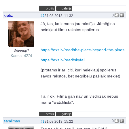
profils
galerija
krabz
0
#2
31.08.2013. 11:32
Jā, tas, ko lemons jau rakstīja. Jāmēģina
neiekļaut filmu rakstos spoilerus.
https://exs.lv/read/the-place-beyond-the-pines
Wassup?
Karma: 4274
https://exs.lv/read/skyfall
(protams ir arī citi, kuri neiekļauj spoilerus
savos rakstos, bet negribēju pašlaik meklēt).
Tā ir ok. Filma gan nav un visdrīzāk nebūs
manā "watchlistā".
profils
galerija
saraliman
0
#3
31.08.2013. 15:22
Tas nav Kick ass 2, bet gan Hit Girl 2