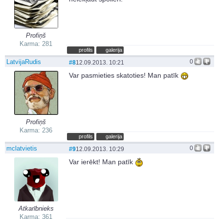
Profiņš
Karma: 281
profils
galerija
LatvijaRudis
0
#8
12.09.2013. 10:21
Var pasmieties skatoties! Man patīk
Profiņš
Karma: 236
profils
galerija
mclatvietis
0
#9
12.09.2013. 10:29
Var ierēkt! Man patīk
Atkarībnieks
Karma: 361