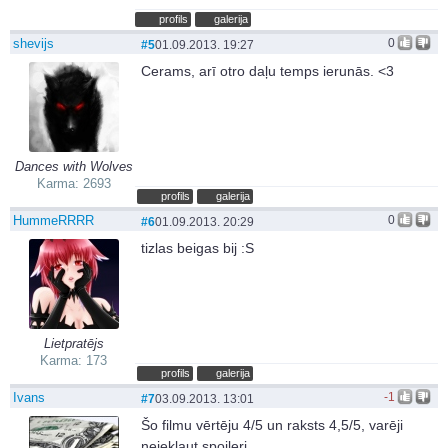
profils
galerija
shevijs
0
#5
01.09.2013. 19:27
Cerams, arī otro daļu temps ierunās. <3
Dances with Wolves
Karma: 2693
profils
galerija
HummeRRRR
0
#6
01.09.2013. 20:29
tizlas beigas bij :S
Lietpratējs
Karma: 173
profils
galerija
Ivans
-1
#7
03.09.2013. 13:01
Šo filmu vērtēju 4/5 un raksts 4,5/5, varēji
neiekļaut spoileri.