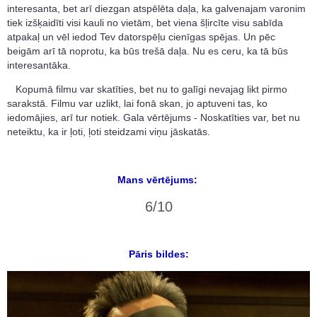
interesanta, bet arī diezgan atspēlēta daļa, ka galvenajam varonim
tiek izšķaidīti visi kauli no vietām, bet viena šļircīte visu sabīda
atpakaļ un vēl iedod Tev datorspēļu cienīgas spējas. Un pēc
beigām arī tā noprotu, ka būs trešā daļa. Nu es ceru, ka tā būs
interesantāka.
Kopumā filmu var skatīties, bet nu to galīgi nevajag likt pirmo
sarakstā. Filmu var uzlikt, lai fonā skan, jo aptuveni tas, ko
iedomājies, arī tur notiek. Gala vērtējums - Noskatīties var, bet nu
neteiktu, ka ir ļoti, ļoti steidzami viņu jāskatās.
Mans vērtējums:
6/10
Pāris bildes: