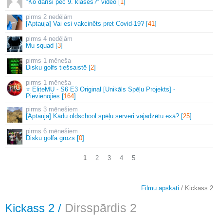
"Ko darīsi pēc 9. klases?" video [
1
]
2 nedēļām
[Aptauja] Vai esi vakcinēts pret Covid-19? [
41
]
4 nedēļām
Mu squad [
3
]
1 mēneša
Disku golfs tiešsaistē [
2
]
1 mēneša
⭐ EliteMU - S6 E3 Original [Unikāls Spēļu Projekts] -
Pievienojies [
164
]
3 mēnešiem
[Aptauja] Kādu oldschool spēļu serveri vajadzētu exā? [
25
]
6 mēnešiem
Disku golfa grozs [
0
]
1
2
3
4
5
Filmu apskati
/ Kickass 2
Kickass 2
/
Dirsspārdis 2