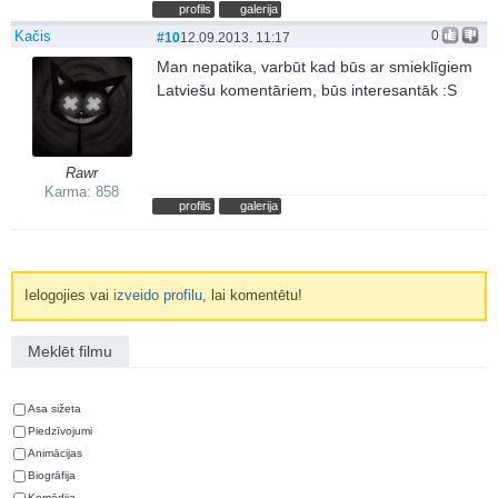
profils
galerija
Kačis
0
#10
12.09.2013. 11:17
Man nepatika, varbūt kad būs ar smieklīgiem
Latviešu komentāriem, būs interesantāk :S
Rawr
Karma: 858
profils
galerija
Ielogojies vai
izveido profilu
, lai komentētu!
Meklēt filmu
Asa sižeta
Piedzīvojumi
Animācijas
Biogrāfija
Komēdija