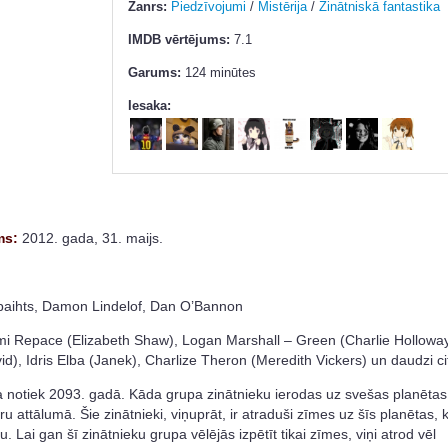
Žanrs:
Piedzīvojumi
/
Mistērija
/
Zinātniskā fantastika
IMDB vērtējums:
7.1
Garums:
124 minūtes
Iesaka:
ms:
2012. gada, 31. maijs.
aihts, Damon Lindelof, Dan O’Bannon
 Repace (Elizabeth Shaw), Logan Marshall – Green (Charlie Holloway
), Idris Elba (Janek), Charlize Theron (Meredith Vickers) un daudzi cit
 notiek 2093. gadā. Kāda grupa zinātnieku ierodas uz svešas planētas
u attālumā. Šie zinātnieki, viņuprāt, ir atraduši zīmes uz šīs planētas, 
iju. Lai gan šī zinātnieku grupa vēlējās izpētīt tikai zīmes, viņi atrod vēl