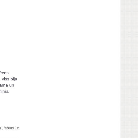
vēces
 viss bija
emama un
filma
 , labots 1x