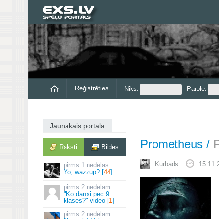
Reģistrēties
Niks:
Parole:
Jaunākais portālā
Prometheus
/
Raksti
Bildes
Kurbads
15.11.
1 nedēļas
Yo, wazzup? [
44
]
2 nedēļām
"Ko darīsi pēc 9.
klases?" video [
1
]
2 nedēļām