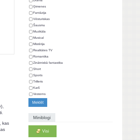
Drāma
Ģimenes
Fantāzija
Vēsturiskas
Šausmu
Muzikāla
Musical
Mistērija
Realitātes TV
Romantika
Zinātniskā fantastika
Short
Sports
Trilleris
Karš
Vesterns
),
i.
Miniblogi
, kas
kas
Visi