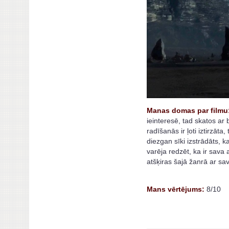
Manas domas par f
ilmu
ieinteresē, tad skatos ar
radīšanās ir ļoti iztirzāta
diezgan sīki izstrādāts, k
varēja redzēt, ka ir sava 
atšķiras šajā žanrā ar sa
Mans vērtējums:
8/10