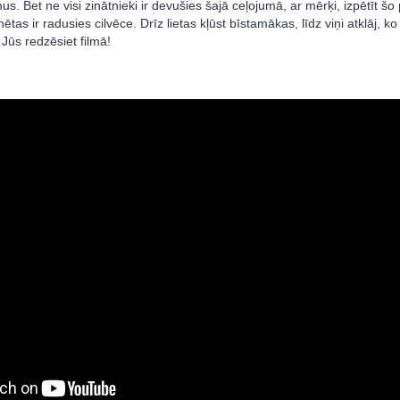
. Bet ne visi zinātnieki ir devušies šajā ceļojumā, ar mērķi, izpētīt šo 
lanētas ir radusies cilvēce. Drīz lietas kļūst bīstamākas, līdz viņi atklāj, 
 Jūs redzēsiet filmā!