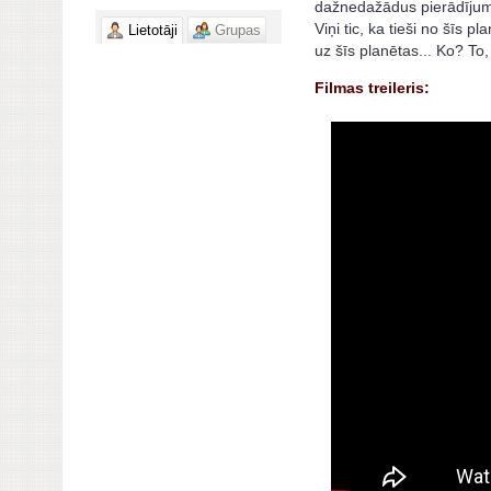
dažnedažādus pierādījumus
Viņi tic, ka tieši no šīs p
Lietotāji
Grupas
uz šīs planētas... Ko? To,
Filmas treileris: