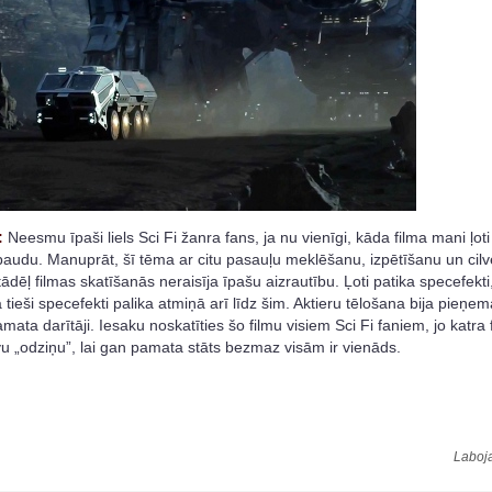
:
Neesmu īpaši liels Sci Fi žanra fans, ja nu vienīgi, kāda filma mani ļoti
 baudu. Manuprāt, šī tēma ar citu pasauļu meklēšanu, izpētīšanu un cil
, tādēļ filmas skatīšanās neraisīja īpašu aizrautību. Ļoti patika specefekti,
a tieši specefekti palika atmiņā arī līdz šim. Aktieru tēlošana bija pieņ
amata darītāji. Iesaku noskatīties šo filmu visiem Sci Fi faniem, jo katra 
vu „odziņu”, lai gan pamata stāts bezmaz visām ir vienāds.
Laboja