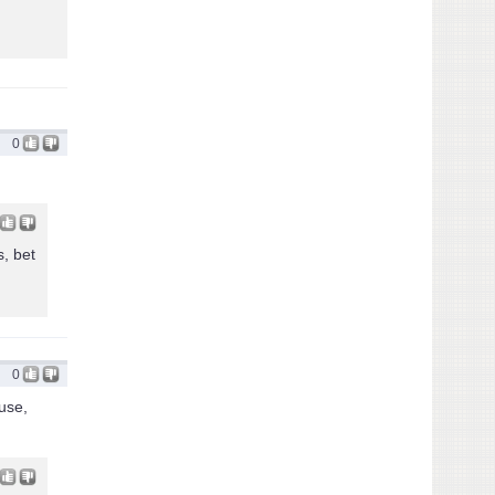
0
s, bet
0
use,