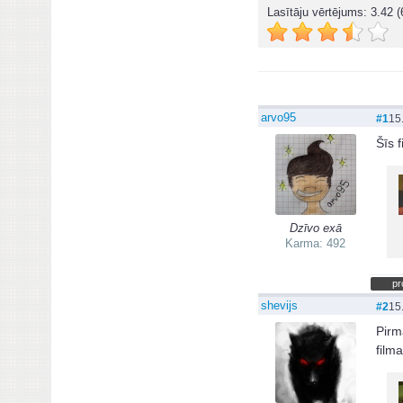
Lasītāju vērtējums:
3.42
(
arvo95
#1
15
Šīs f
Dzīvo exā
Karma: 492
pr
shevijs
#2
15
Pirm
film