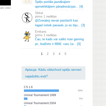
Spēļu portāla jaunākajiem
apmeklētājiem pāradresācijas.
.
.
[4]
ube video
Skkar.
1 nedēļas
@Zveraboj nevari pastāstīt kas
tagad notiek pasaule, jo es biju.
.
.
[3]
Emkans
1 nedēļas
Čau, te kads var salikt man gaming
pc, budžets ir 890€.
varu 1a.
.
.
[0]
1
2
3
4
5
Aptauja: Kādu oldschool spēļu serveri
vajadzētu exā?
CS 1.6
59%
Unreal Tournament 1999
6%
Unreal Tournament 2004