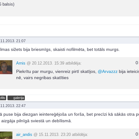
6 balsis)
.11.2013. 21:07
ilmas sižets bija briesmīgs, skaisti nofilmēta, bet totāls murgs.
0
Arnis
@ 20.12.2013. 15:39 atbildēja:
Piekrītu par murgu, vienreiz pirtī skatījos,
@
Arvazzz
bija ieteici
nē, vairs negribas skatīties
ofils
galerija
.11.2013. 22:47
ā puse bija diezgan ieintereģējoša un forša, bet precīzi kā sākās otra p
a aizgāja pilnīgā sviestā un debīlismā.
0
air_andis
@ 15.11.2013. 23:20 atbildēja: