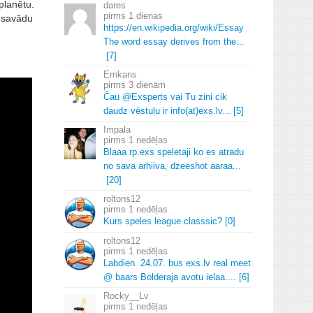
planētu.
dares
1 dienas
ko savādu
https://en.
wikipedia.
org/wiki/Essay
The word essay derives from the.
.
.
[7]
Emkans
3 dienām
Čau @Exsperts vai Tu zini cik
daudz vēstuļu ir info(at)exs.
lv.
.
.
[5]
Impala
1 nedēļas
Blaaa rp.
exs speletaji ko es atradu
no sava arhiiva, dzeeshot aaraa.
.
.
[20]
roltons12
1 nedēļas
Kurs speles league classsic? [0]
roltons12
1 nedēļas
Labdien.
24.
07.
bus exs.
lv real meet
@ baars Bolderaja avotu ielaa.
.
.
.
[6]
Rocky__Lv
1 nedēļas