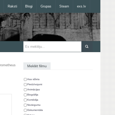
Raksti
Blogi
Grupas
Steam
exs.lv
rometheus
Meklēt filmu
Asa sižeta
Piedzīvojumi
Animācijas
Biogrāfija
Komēdija
Noziegumu
Dokumentāla