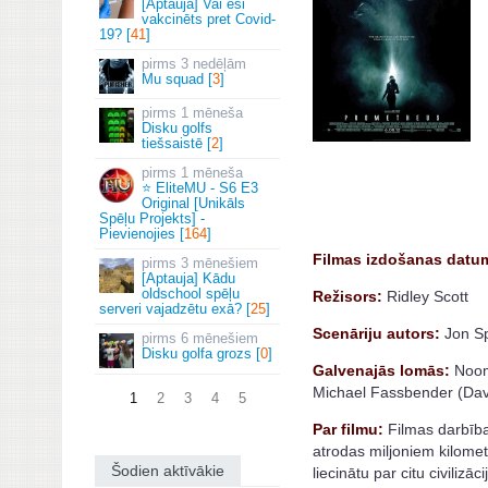
[Aptauja] Vai esi
vakcinēts pret Covid-
19? [
41
]
3 nedēļām
Mu squad [
3
]
1 mēneša
Disku golfs
tiešsaistē [
2
]
1 mēneša
⭐ EliteMU - S6 E3
Original [Unikāls
Spēļu Projekts] -
Pievienojies [
164
]
Filmas izdošanas datu
3 mēnešiem
[Aptauja] Kādu
oldschool spēļu
Režisors:
Ridley Scott
serveri vajadzētu exā? [
25
]
Scenāriju autors:
Jon Sp
6 mēnešiem
Disku golfa grozs [
0
]
Galvenajās lomās:
Noomi
Michael Fassbender (David
1
2
3
4
5
Par filmu:
Filmas darbība
atrodas miljoniem kilometr
Šodien aktīvākie
liecinātu par citu civilizāc