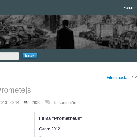
Forums
Filmu apskati
/ P
Prometejs
2013. 20:14
2830
15 komentāri
Filma "Prometheus"
Gads:
2012