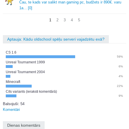
Čau, te kads var salikt man gaming pc, budžets ir 890€.
varu
1a.
.
.
[0]
1
2
3
4
5
Aptauja: Kādu oldschool spēļu serveri vajadzētu exā?
CS 1.6
59%
Unreal Tournament 1999
6%
Unreal Tournament 2004
4%
Minecraft
22%
Cits variants (ieraksti komentārā)
9%
Balsojuši: 54
Komentāri
Dienas komentārs