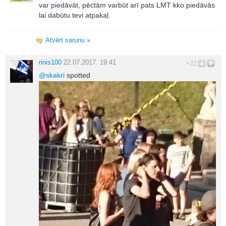
var piedāvāt, pēctām varbūt arī pats LMT kko piedāvās
lai dabūtu tevi atpakaļ.
Atvērt sarunu »
rinis100
22.07.2017. 19:41
+22
@
skakri
spotted