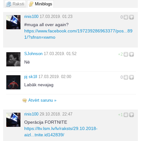
Raksti
Miniblogs
rinis100
17.03.2019. 01:23
0
#muga all over again?
https://www.facebook.com/197239286963377/pos...89
1/?sfnsn=xwmo
SJohnson
17.03.2019. 01:52
+2
Nē
pj sk1ll
17.03.2019. 02:00
0
Labāk nevajag
Atvērt sarunu »
rinis100
29.10.2018. 22:47
+1
Operācija FORTNITE
https://ltv.lsm.lv/lv/raksts/29.10.2018-
aizl...tnite.id142839/