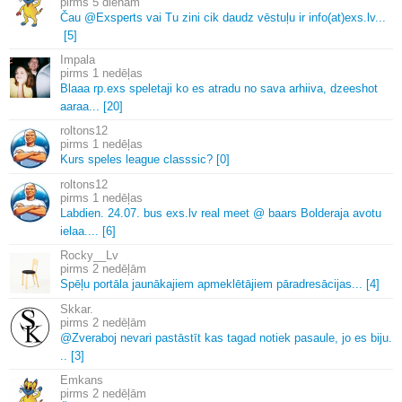
5 dienām
Čau @Exsperts vai Tu zini cik daudz vēstuļu ir info(at)exs.
lv.
.
.
[5]
Impala
1 nedēļas
Blaaa rp.
exs speletaji ko es atradu no sava arhiiva, dzeeshot
aaraa.
.
.
[20]
roltons12
1 nedēļas
Kurs speles league classsic? [0]
roltons12
1 nedēļas
Labdien.
24.
07.
bus exs.
lv real meet @ baars Bolderaja avotu
ielaa.
.
.
.
[6]
Rocky__Lv
2 nedēļām
Spēļu portāla jaunākajiem apmeklētājiem pāradresācijas.
.
.
[4]
Skkar.
2 nedēļām
@Zveraboj nevari pastāstīt kas tagad notiek pasaule, jo es biju.
.
.
[3]
Emkans
2 nedēļām