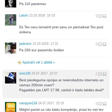
Pa 110 panemsu
Latish
13.10.2018. 16:33
0
Es Tev varu iemainīt pret savu un piemaksat Tev pusi
snikera.
jankoms
13.10.2018. 17:11
0
Pa 250 eur paņemšu šodien
Apskatīt vēl 1 atbildi »
rinis100
24.07.2017. 22:57
-2
Best piesleguma opcijas ar neierobežotu internetu un
vismaz 200min zvani?
Pagaidām pie LMT 17.98, varbūt ir kāds labāks deal?
vampyre124
24.07.2017. 23:10
0
Mēģini pariet uz citu kādu kompāniju, prasi ko viņi tev