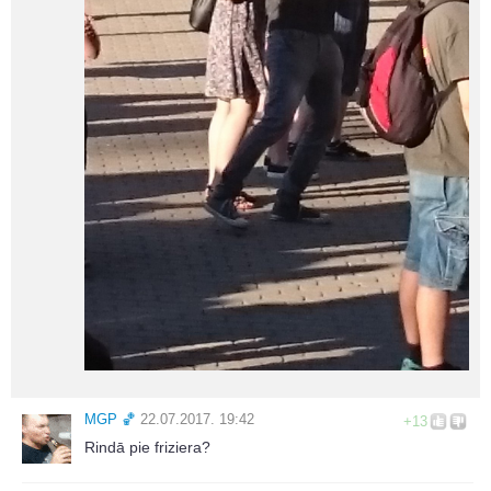
MGΡ 🏀
22.07.2017. 19:42
+13
Rindā pie friziera?