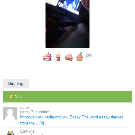
(38)
Miniblogi
Visi
dares
7 stundām
https://en.
wikipedia.
org/wiki/Essay The word essay derives
from the.
.
.
[9]
Emkans