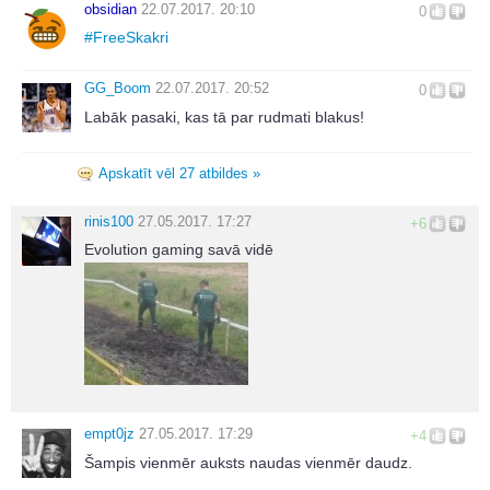
obsidian
22.07.2017. 20:10
0
#
FreeSkakri
GG_Boom
22.07.2017. 20:52
0
Labāk pasaki, kas tā par rudmati blakus!
Apskatīt vēl 27 atbildes »
rinis100
27.05.2017. 17:27
+6
Evolution gaming savā vidē
empt0jz
27.05.2017. 17:29
+4
Šampis vienmēr auksts naudas vienmēr daudz.