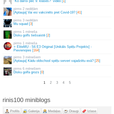
"Ko darīsi pēc 9. klases?" video [
1
]
2 nedēļām
[Aptauja] Vai esi vakcinēts pret Covid-19? [
41
]
3 nedēļām
Mu squad [
3
]
1 mēneša
Disku golfs tiešsaistē [
2
]
1 mēneša
⭐ EliteMU - S6 E3 Original [Unikāls Spēļu Projekts] -
Pievienojies [
164
]
3 mēnešiem
[Aptauja] Kādu oldschool spēļu serveri vajadzētu exā? [
25
]
6 mēnešiem
Disku golfa grozs [
0
]
1
2
3
4
5
rinis100 miniblogs
Profils
Galerija
Medaļas
Draugi
Izlase