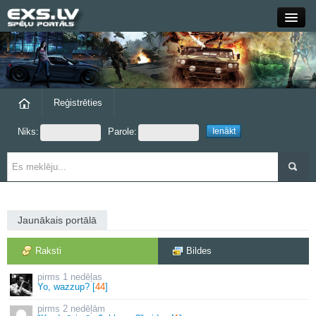
Close
Forums
Raksti
Reģistrēties
Niks:
Parole:
Blogi
Grupas
Steam
Jaunākais portālā
exs.lv
Raksti
Bildes
1 nedēļas
Yo, wazzup? [
44
]
2 nedēļām