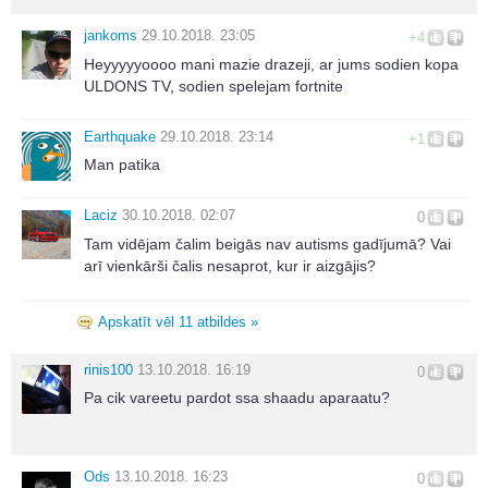
jankoms
29.10.2018. 23:05
+4
Heyyyyyoooo mani mazie drazeji, ar jums sodien kopa
ULDONS TV, sodien spelejam fortnite
Earthquake
29.10.2018. 23:14
+1
Man patika
Laciz
30.10.2018. 02:07
0
Tam vidējam čalim beigās nav autisms gadījumā? Vai
arī vienkārši čalis nesaprot, kur ir aizgājis?
Apskatīt vēl 11 atbildes »
rinis100
13.10.2018. 16:19
0
Pa cik vareetu pardot ssa shaadu aparaatu?
Ods
13.10.2018. 16:23
0