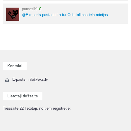
pumasiK
+0
@Exsperts pastasti ka tur Ods tallinas iela micijas
Kontakti
E-pasts: info@exs.lv
Lietotāji tiešsaitē
Tiešsaitē 22 lietotāji, no tiem reģistrētie: