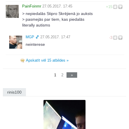
PainFoinmr
27.05.2017. 17:45
+15
> nepiedalās Stipro Skrējienā jo auksts
> pasmejās par tiem, kas piedalās
literally autisms
MGΡ 🏀
27.05.2017. 17:47
-3
neinterese
Apskatīt vēl 15 atbildes »
1
2
»
rinis100