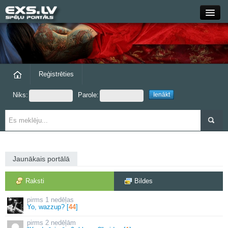
Close
Forums
Raksti
Reģistrēties
Niks:
Parole:
Blogi
Grupas
Steam
Jaunākais portālā
exs.lv
Raksti
Bildes
1 nedēļas
Yo, wazzup? [
44
]
2 nedēļām