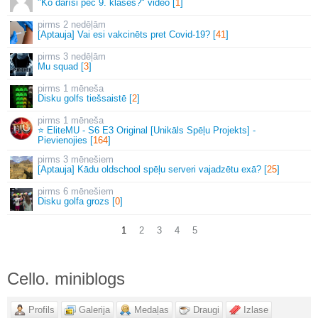
"Ko darīsi pēc 9. klases?" video [
1
]
2 nedēļām
[Aptauja] Vai esi vakcinēts pret Covid-19? [
41
]
3 nedēļām
Mu squad [
3
]
1 mēneša
Disku golfs tiešsaistē [
2
]
1 mēneša
⭐ EliteMU - S6 E3 Original [Unikāls Spēļu Projekts] -
Pievienojies [
164
]
3 mēnešiem
[Aptauja] Kādu oldschool spēļu serveri vajadzētu exā? [
25
]
6 mēnešiem
Disku golfa grozs [
0
]
1
2
3
4
5
Cello. miniblogs
Profils
Galerija
Medaļas
Draugi
Izlase