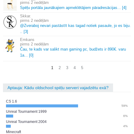
2 nedēļām
Spēļu portāla jaunākajiem apmeklētājiem pāradresācijas.
.
.
[4]
Skkar.
2 nedēļām
@Zveraboj nevari pastāstīt kas tagad notiek pasaule, jo es biju.
.
.
[3]
Emkans
2 nedēļām
Čau, te kads var salikt man gaming pc, budžets ir 890€.
varu
1a.
.
.
[0]
1
2
3
4
5
Aptauja: Kādu oldschool spēļu serveri vajadzētu exā?
CS 1.6
59%
Unreal Tournament 1999
6%
Unreal Tournament 2004
4%
Minecraft