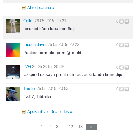
Atvērt sarunu »
Cello.
26.05.2015. 20:21
0
Iesakiet kādu labu komēdiju.
Hidden driver
26.05.2015. 20:22
0
Pasties porn bloopers @ efukt
LVG
26.05.2015. 20:39
0
Uzspied uz sava profila un redzeesi taadu komediju.
The 37
26.05.2015. 20:53
0
F&F7, Titāniks.
Apskatīt vēl 15 atbildes »
1
2
3
...
12
13
»