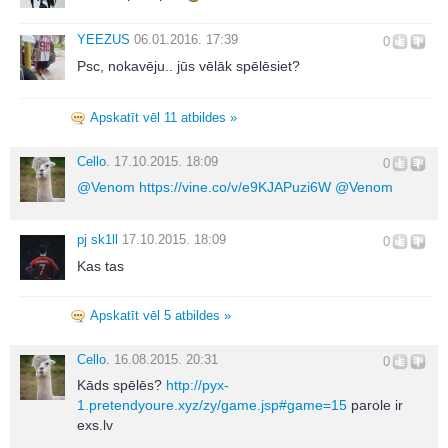
YEEZUS
06.01.2016. 17:39
0
Psc, nokavēju.. jūs vēlāk spēlēsiet?
Apskatīt vēl 11 atbildes »
Cello.
17.10.2015. 18:09
0
@
Venom
https://vine.co/v/e9KJAPuzi6W
@
Venom
pj sk1ll
17.10.2015. 18:09
0
Kas tas
Apskatīt vēl 5 atbildes »
Cello.
16.08.2015. 20:31
0
Kāds spēlēs?
http://pyx-
1.pretendyoure.xyz/zy/game.jsp#game=15
parole ir
exs.lv