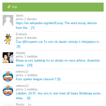
Visi
dares
2 dienām
https://en.
wikipedia.
org/wiki/Essay The word essay derives
from the.
.
.
[7]
Emkans
4 dienām
Čau @Exsperts vai Tu zini cik daudz vēstuļu ir info(at)exs.
lv.
.
.
[5]
Impala
1 nedēļas
Blaaa rp.
exs speletaji ko es atradu no sava arhiiva, dzeeshot
aaraa.
.
.
[20]
roltons12
1 nedēļas
Kurs speles league classsic? [0]
roltons12
1 nedēļas
Labdien.
24.
07.
bus exs.
lv real meet @ baars Bolderaja avotu
ielaa.
.
.
.
[6]
Rocky__Lv