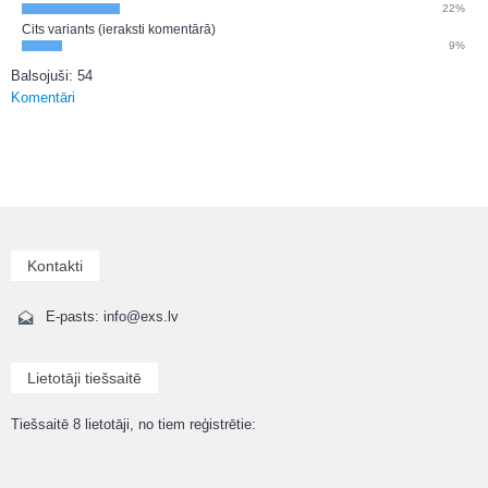
22%
Cits variants (ieraksti komentārā)
9%
Balsojuši: 54
Komentāri
Kontakti
E-pasts: info@exs.lv
Lietotāji tiešsaitē
Tiešsaitē 8 lietotāji, no tiem reģistrētie: