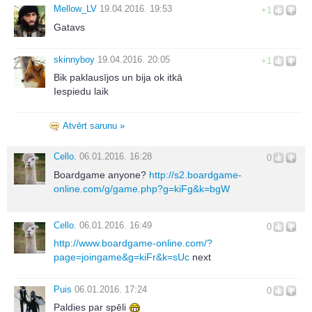
Mellow_LV
19.04.2016. 19:53
+1
Gatavs
skinnyboy
19.04.2016. 20:05
+1
Bik paklausījos un bija ok itkā
Iespiedu laik
Atvērt sarunu »
Cello.
06.01.2016. 16:28
0
Boardgame anyone?
http://s2.boardgame-
online.com/g/game.php?g=kiFg&k=bgW
Cello.
06.01.2016. 16:49
0
http://www.boardgame-online.com/?
page=joingame&g=kiFr&k=sUc
next
Puis
06.01.2016. 17:24
0
Paldies par spēli