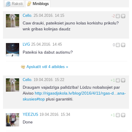
Raksti
Miniblogs
Cello.
25.04.2016. 14:15
-2
Caw drauki, pateiksiet jauno kolas korkishu prikolu?
wnk gribas kolinjas daudz
LVG
25.04.2016. 14:45
0
Pateiksi ka dabut autismu?
Apskatīt vēl 4 atbildes »
Cello.
19.04.2016. 15:22
+1
Draugam vajadzīga palīdzība! Lūdzu nobalsojiet par
Aiviso
http://rigasdjskola.lv/blog/2016/4/11/rgas-d...ana-
skusies#top
plusi garantēti.
YEEZUS
19.04.2016. 15:34
+1
Done